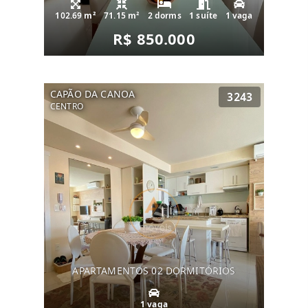
102.69 m²
71.15 m²
2 dorms
1 suíte
1 vaga
R$ 850.000
CAPÃO DA CANOA
3243
CENTRO
APARTAMENTOS 02 DORMITÓRIOS
1 vaga