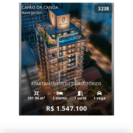
CAPÃO DA CANOA
3238
Navegantes
APARTAMENTOS 02 DORMITÓRIOS
101.96 m²
2 dorms
1 suíte
1 vaga
R$ 1.547.100