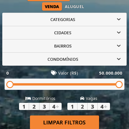
VENDA
ALUGUEL
CATEGORIAS
CIDADES
BAIRROS
CONDOMÍNIOS
0
Valor (R$)
50.000.000
Dormitórios
Vagas
1
2
3
4
+
1
2
3
4
+
LIMPAR FILTROS