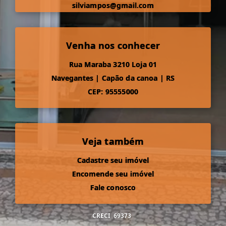
silviampos@gmail.com
Venha nos conhecer
Rua Maraba 3210 Loja 01
Navegantes
|
Capão da canoa
|
RS
CEP: 95555000
Veja também
Cadastre seu imóvel
Encomende seu imóvel
Fale conosco
CRECI
69373