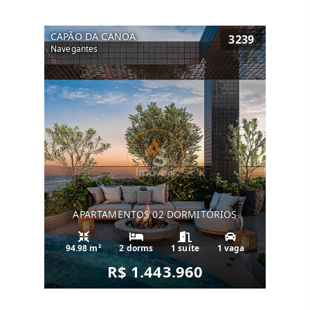
CAPÃO DA CANOA
3239
Navegantes
APARTAMENTOS 02 DORMITÓRIOS
94.98 m²
2 dorms
1 suíte
1 vaga
R$ 1.443.960