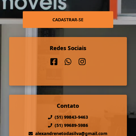
CADASTRAR-SE
Redes Sociais
Contato
(51) 99843-9463
(51) 99689-5986
alexandrenetodasilva@gmail.com