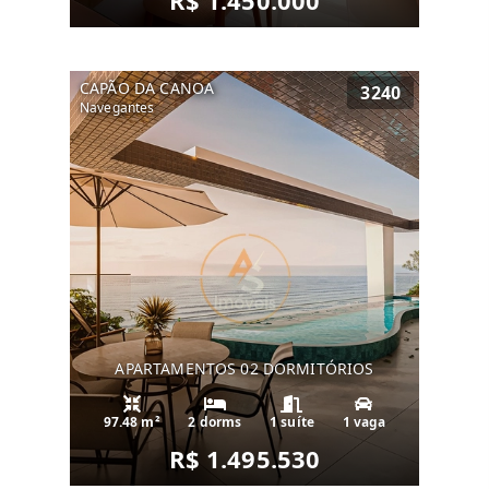
R$ 1.450.000
CAPÃO DA CANOA
3240
Navegantes
APARTAMENTOS 02 DORMITÓRIOS
97.48 m²
2 dorms
1 suíte
1 vaga
R$ 1.495.530