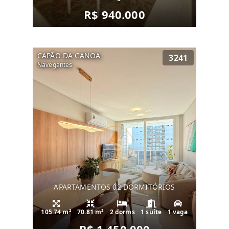
R$ 940.000
CAPÃO DA CANOA
3241
Navegantes
APARTAMENTOS 02 DORMITÓRIOS
105.74 m²
70.81 m²
2 dorms
1 suíte
1 vaga