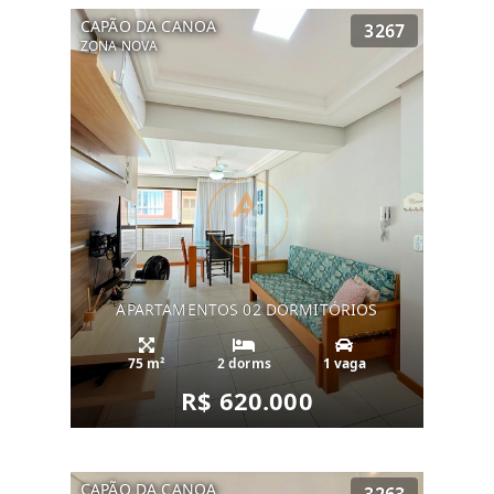
CAPÃO DA CANOA
3267
ZONA NOVA
APARTAMENTOS 02 DORMITÓRIOS
75 m²
2 dorms
1 vaga
R$ 620.000
CAPÃO DA CANOA