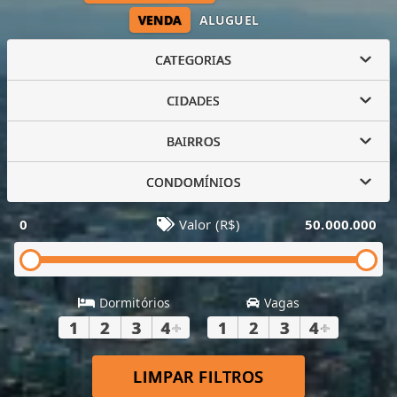
VENDA
ALUGUEL
CATEGORIAS
CIDADES
BAIRROS
CONDOMÍNIOS
0
Valor (R$)
50.000.000
Dormitórios
Vagas
1
2
3
4
+
1
2
3
4
+
LIMPAR FILTROS