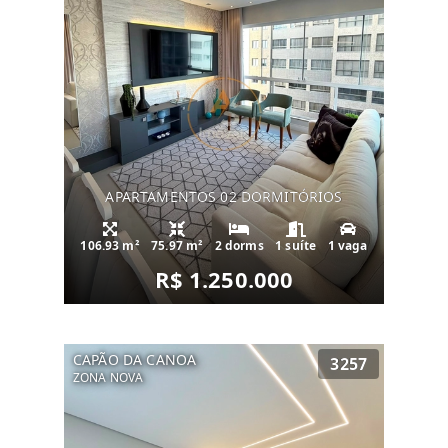
APARTAMENTOS 02 DORMITÓRIOS
106.93 m²
75.97 m²
2 dorms
1 suíte
1 vaga
R$ 1.250.000
CAPÃO DA CANOA
3257
ZONA NOVA