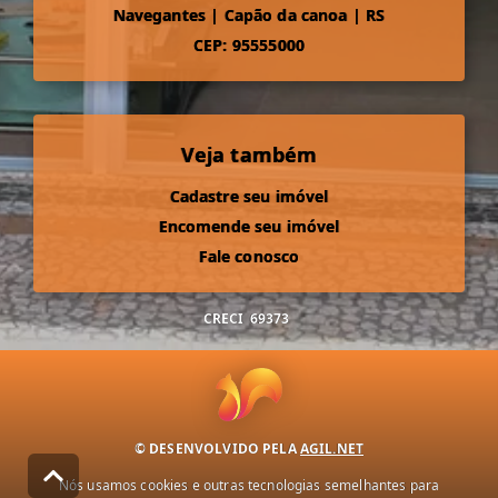
Navegantes
|
Capão da canoa
|
RS
CEP: 95555000
Veja também
Cadastre seu imóvel
Encomende seu imóvel
Fale conosco
CRECI
69373
© DESENVOLVIDO PELA
AGIL.NET
Nós usamos cookies e outras tecnologias semelhantes para