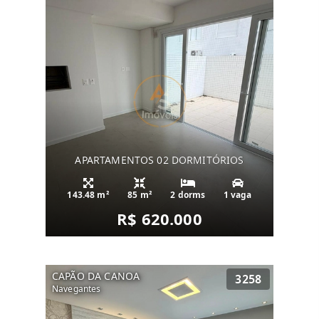
APARTAMENTOS 02 DORMITÓRIOS
143.48 m²
85 m²
2 dorms
1 vaga
R$ 620.000
CAPÃO DA CANOA
3258
Navegantes