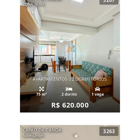
3267
ZONA NOVA
APARTAMENTOS 02 DORMITÓRIOS
75 m²
2 dorms
1 vaga
R$ 620.000
CAPÃO DA CANOA
3263
Navegantes