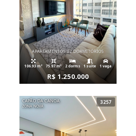
APARTAMENTOS 02 DORMITÓRIOS
106.93 m²
75.97 m²
2 dorms
1 suíte
1 vaga
R$ 1.250.000
CAPÃO DA CANOA
3257
ZONA NOVA