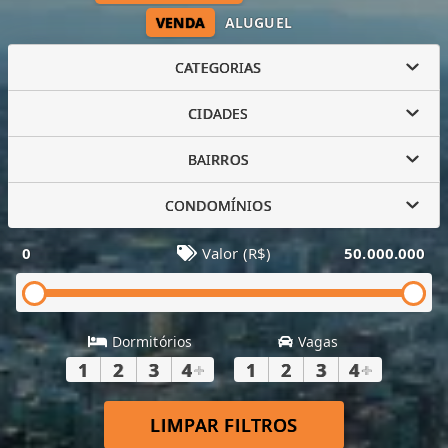
VENDA
ALUGUEL
CATEGORIAS
CIDADES
BAIRROS
CONDOMÍNIOS
0
Valor (R$)
50.000.000
Dormitórios
Vagas
1
2
3
4
+
1
2
3
4
+
LIMPAR FILTROS