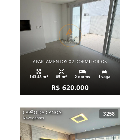
APARTAMENTOS 02 DORMITÓRIOS
143.48 m²
85 m²
2 dorms
1 vaga
R$ 620.000
CAPÃO DA CANOA
3258
Navegantes