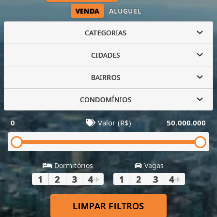
VENDA
ALUGUEL
CATEGORIAS
CIDADES
BAIRROS
CONDOMÍNIOS
0
Valor (R$)
50.000.000
Dormitórios
Vagas
1
2
3
4
+
1
2
3
4
+
LIMPAR FILTROS