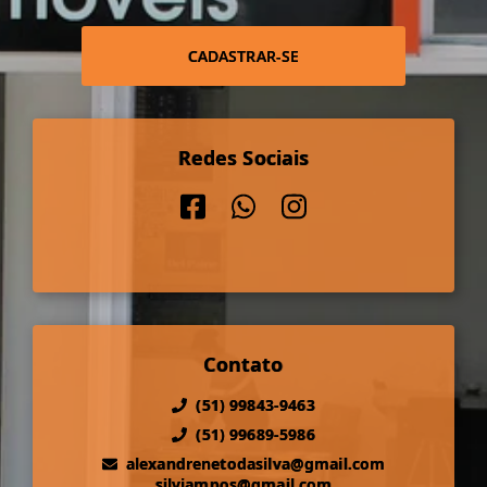
CADASTRAR-SE
Redes Sociais
Contato
(51) 99843-9463
(51) 99689-5986
alexandrenetodasilva@gmail.com
silviampos@gmail.com