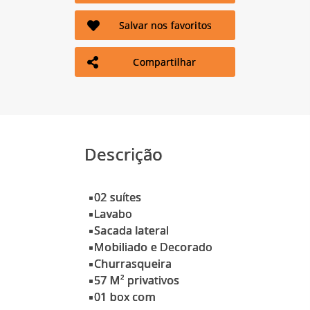
Salvar nos favoritos
Compartilhar
Descrição
▪02 suítes
▪Lavabo
▪Sacada lateral
▪Mobiliado e Decorado
▪Churrasqueira
▪57 M² privativos
▪01 box com