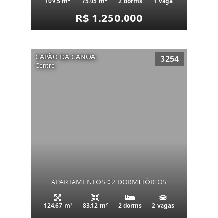
109.5 m²
75.05 m²
2 dorms
1 vaga
R$ 1.250.000
CAPÃO DA CANOA
3254
Centro
APARTAMENTOS 02 DORMITÓRIOS
124.67 m²
83.12 m²
2 dorms
2 vagas