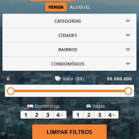
VENDA
ALUGUEL
CATEGORIAS
CIDADES
BAIRROS
CONDOMÍNIOS
0
Valor (R$)
50.000.000
Dormitórios
Vagas
1
2
3
4
+
1
2
3
4
+
LIMPAR FILTROS