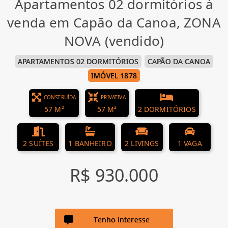
Apartamentos 02 dormitórios à
venda em Capão da Canoa, ZONA
NOVA (vendido)
APARTAMENTOS 02 DORMITÓRIOS
CAPÃO DA CANOA
IMÓVEL 1878
CONSTRUÍDA
PRIVATIVA
57 M²
57 M²
2 DORMITÓRIOS
2 SUÍTES
1 BANHEIRO
2 LIVINGS
1 VAGA
R$ 930.000
Tenho interesse