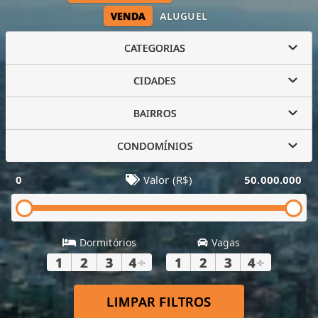
VENDA
ALUGUEL
CATEGORIAS
CIDADES
BAIRROS
CONDOMÍNIOS
0
Valor (R$)
50.000.000
Dormitórios
Vagas
1
2
3
4
+
1
2
3
4
+
LIMPAR FILTROS