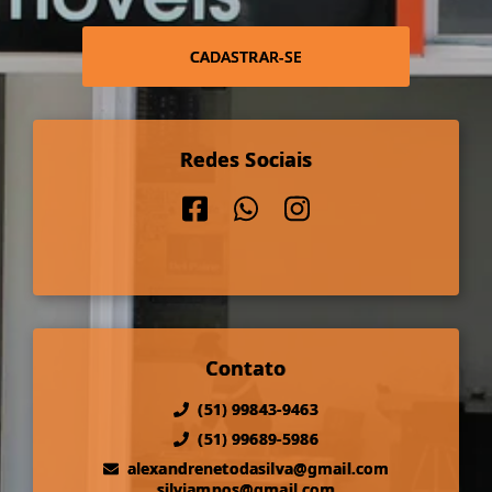
CADASTRAR-SE
Redes Sociais
Contato
(51) 99843-9463
(51) 99689-5986
alexandrenetodasilva@gmail.com
silviampos@gmail.com