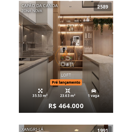
CAPÃO DA CANOA
2589
ZONA NOVA
LOFT
Pré lançamento
35.53 m²
23.63 m²
1 vaga
R$ 464.000
XANGRI-LÁ
1991