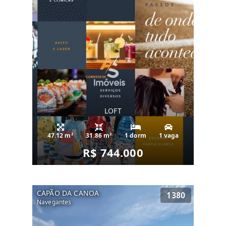
LOFT
47.12 m²
31.86 m²
1 dorm
1 vaga
R$ 744.000
CAPÃO DA CANOA
1380
Navegantes