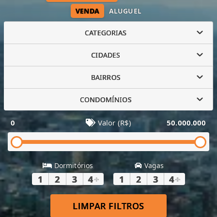
VENDA
ALUGUEL
CATEGORIAS
CIDADES
BAIRROS
CONDOMÍNIOS
0
Valor (R$)
50.000.000
Dormitórios
Vagas
1
2
3
4
+
1
2
3
4
+
LIMPAR FILTROS