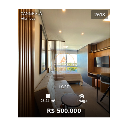
XANGRI-LÁ
2618
Atlantida
LOFT
26.24 m²
1 vaga
R$ 500.000