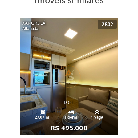
Imóveis similares
XANGRI-LÁ
2802
Atlantida
LOFT
27.07 m²
1 dorm
1 vaga
R$ 495.000