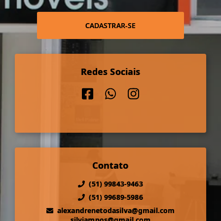
CADASTRAR-SE
Redes Sociais
Contato
(51) 99843-9463
(51) 99689-5986
alexandrenetodasilva@gmail.com
silviampos@gmail.com