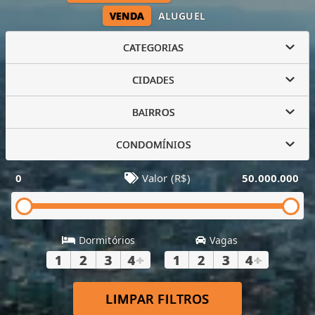
VENDA
ALUGUEL
CATEGORIAS
CIDADES
BAIRROS
CONDOMÍNIOS
0
Valor (R$)
50.000.000
Dormitórios
Vagas
1
2
3
4
+
1
2
3
4
+
LIMPAR FILTROS