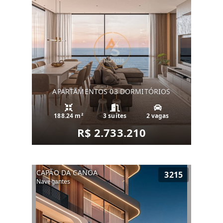
APARTAMENTOS 03 DORMITÓRIOS
188.24 m²
3 suítes
2 vagas
R$ 2.733.210
CAPÃO DA CANOA
3215
Navegantes