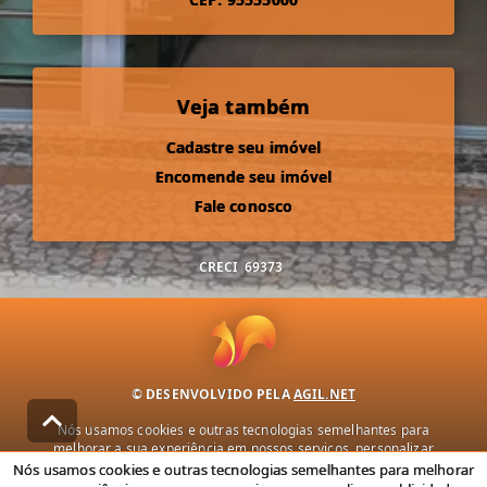
Veja também
Cadastre seu imóvel
Encomende seu imóvel
Fale conosco
CRECI
69373
© DESENVOLVIDO PELA
AGIL.NET
Nós usamos cookies e outras tecnologias semelhantes para
melhorar a sua experiência em nossos serviços, personalizar
publicidade e recomendar conteúdo de seu interesse. Ao utilizar
Nós usamos cookies e outras tecnologias semelhantes para melhorar
nossos serviços, você concorda com nossa política de privacidade e