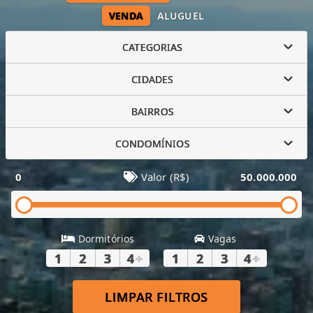
VENDA
ALUGUEL
CATEGORIAS
CIDADES
BAIRROS
CONDOMÍNIOS
0
Valor (R$)
50.000.000
Dormitórios
Vagas
1
2
3
4
+
1
2
3
4
+
LIMPAR FILTROS