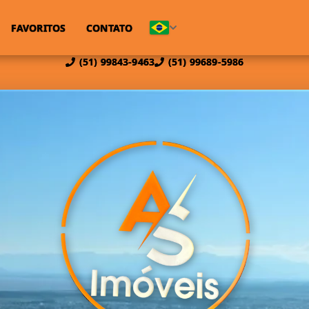
FAVORITOS
CONTATO
(51) 99843-9463
(51) 99689-5986