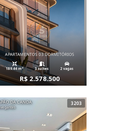
APARTAMENTOS 03 DORMITÓRIOS
189.44 m²
3 suítes
2 vagas
R$ 2.578.500
APÃO DA CANOA
3203
vegantes