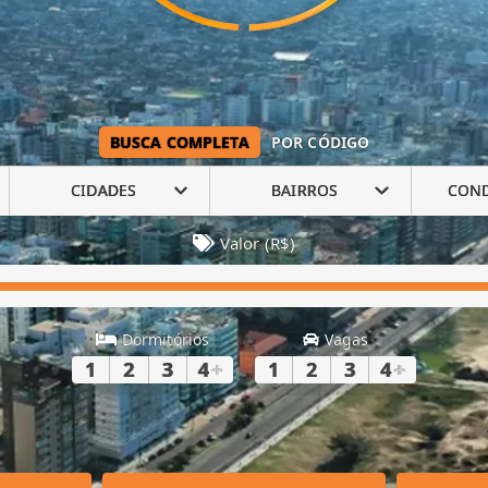
BUSCA COMPLETA
POR CÓDIGO
CIDADES
BAIRROS
CON
Valor (R$)
Dormitórios
Vagas
1
2
3
4
+
1
2
3
4
+