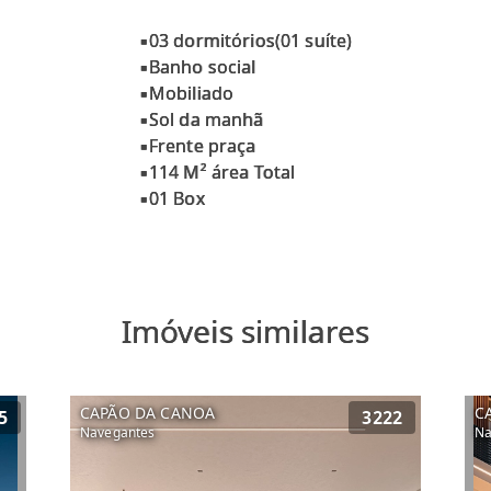
▪️03 dormitórios(01 suíte)
▪️Banho social
▪️Mobiliado
▪️Sol da manhã
▪️Frente praça
▪️114 M² área Total
Imóveis similares
CAPÃO DA CANOA
C
5
3222
Navegantes
Na