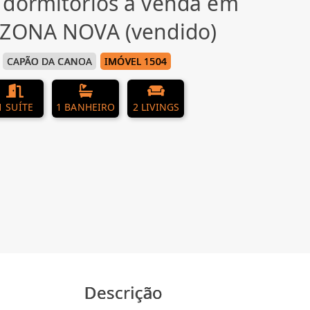
 dormitórios à venda em
 ZONA NOVA (vendido)
CAPÃO DA CANOA
IMÓVEL 1504
1 SUÍTE
1 BANHEIRO
2 LIVINGS
Descrição