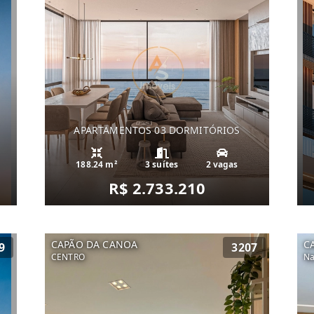
APARTAMENTOS 03 DORMITÓRIOS
188.24 m²
3 suítes
2 vagas
R$ 2.733.210
CAPÃO DA CANOA
C
9
3207
CENTRO
Na