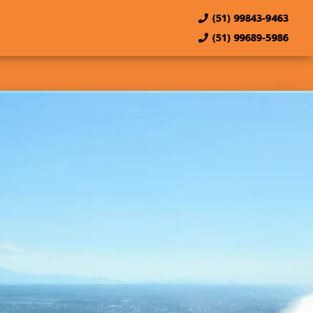
(51) 99843-9463
(51) 99689-5986