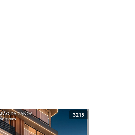
APÃO DA CANOA
3215
vegantes