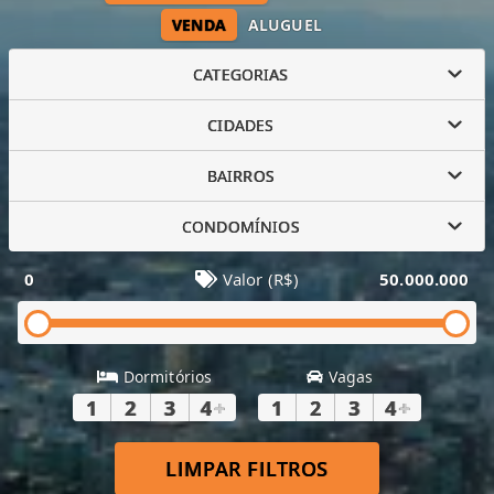
VENDA
ALUGUEL
CATEGORIAS
CIDADES
BAIRROS
CONDOMÍNIOS
0
Valor (R$)
50.000.000
Dormitórios
Vagas
1
2
3
4
+
1
2
3
4
+
LIMPAR FILTROS