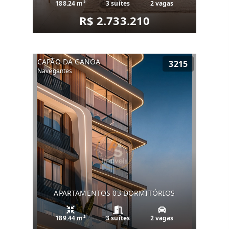
188.24 m²
3 suítes
2 vagas
R$ 2.733.210
CAPÃO DA CANOA
3215
Navegantes
APARTAMENTOS 03 DORMITÓRIOS
189.44 m²
3 suítes
2 vagas