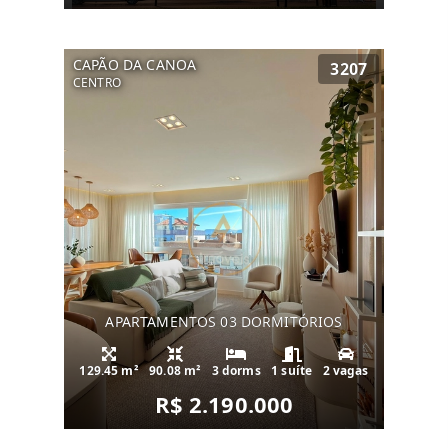
CAPÃO DA CANOA
3207
CENTRO
APARTAMENTOS 03 DORMITÓRIOS
129.45 m²
90.08 m²
3 dorms
1 suíte
2 vagas
R$ 2.190.000