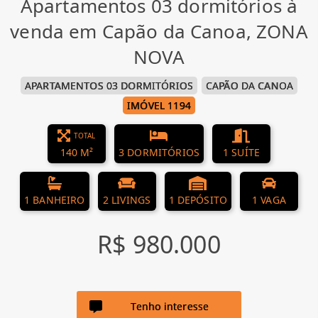
Apartamentos 03 dormitórios à
venda em Capão da Canoa, ZONA
NOVA
APARTAMENTOS 03 DORMITÓRIOS
CAPÃO DA CANOA
IMÓVEL 1194
TOTAL
140 M²
3 DORMITÓRIOS
1 SUÍTE
1 BANHEIRO
2 LIVINGS
1 DEPÓSITO
1 VAGA
R$ 980.000
Tenho interesse