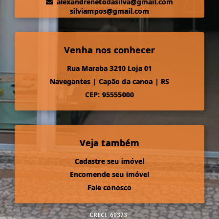
alexandrenetodasilva@gmail.com
silviampos@gmail.com
Venha nos conhecer
Rua Maraba 3210 Loja 01
Navegantes
|
Capão da canoa
|
RS
CEP: 95555000
Veja também
Cadastre seu imóvel
Encomende seu imóvel
Fale conosco
CRECI
69373