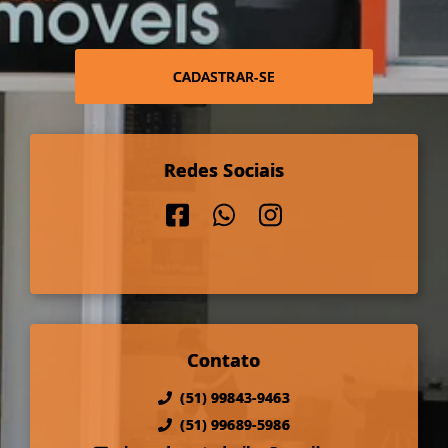
CADASTRAR-SE
Redes Sociais
Contato
(51) 99843-9463
(51) 99689-5986