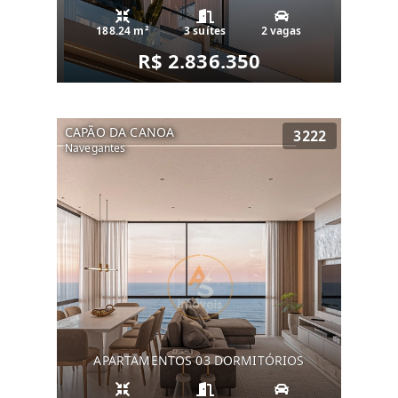
188.24 m²
3 suítes
2 vagas
R$ 2.836.350
CAPÃO DA CANOA
3222
Navegantes
APARTAMENTOS 03 DORMITÓRIOS