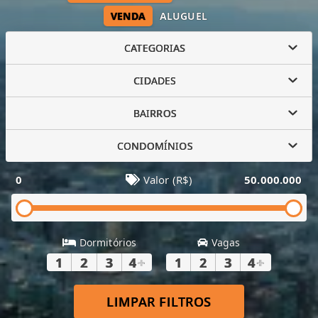
VENDA
ALUGUEL
CATEGORIAS
CIDADES
BAIRROS
CONDOMÍNIOS
0
Valor (R$)
50.000.000
Dormitórios
Vagas
1
2
3
4
+
1
2
3
4
+
LIMPAR FILTROS