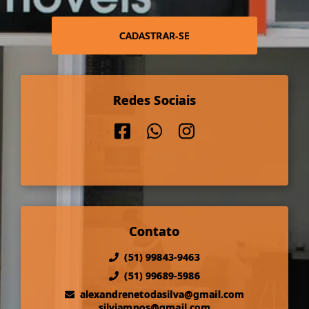
CADASTRAR-SE
Redes Sociais
Contato
(51) 99843-9463
(51) 99689-5986
alexandrenetodasilva@gmail.com
silviampos@gmail.com