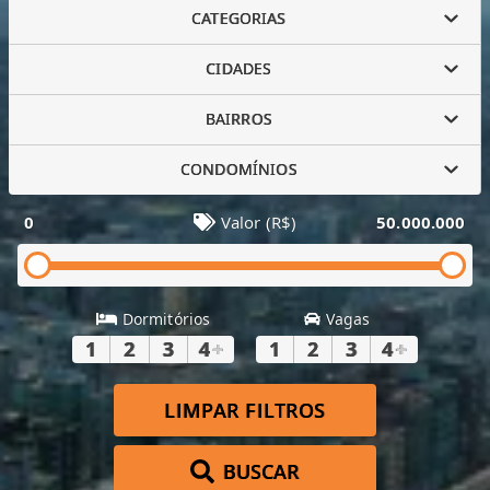
CATEGORIAS
CIDADES
BAIRROS
CONDOMÍNIOS
0
Valor (R$)
50.000.000
Dormitórios
Vagas
1
2
3
4
+
1
2
3
4
+
LIMPAR FILTROS
BUSCAR