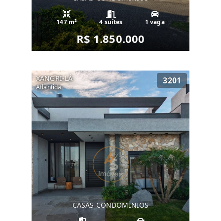
147 m²
4 suítes
1 vaga
R$ 1.850.000
XANGRI-LÁ
3201
Atlantida
CASAS CONDOMINIOS