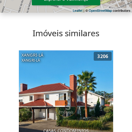
Leaflet
| ©
OpenStreetMap
contributors
Imóveis similares
XANGRI-LÁ
3206
XANGRI-LÁ
CASAS CONDOMINIOS