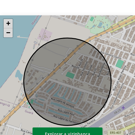
+
−
Explorar a vizinhança