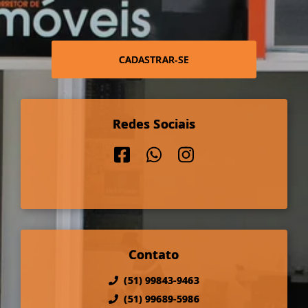
CADASTRAR-SE
Redes Sociais
Contato
(51) 99843-9463
(51) 99689-5986