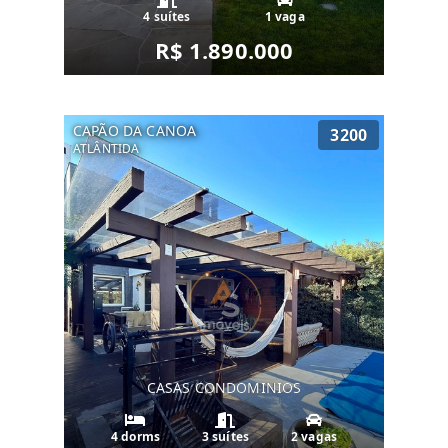
4 suítes
1 vaga
R$ 1.890.000
CAPÃO DA CANOA
3200
ATLÂNTIDA
CASAS CONDOMINIOS
4 dorms
3 suítes
2 vagas