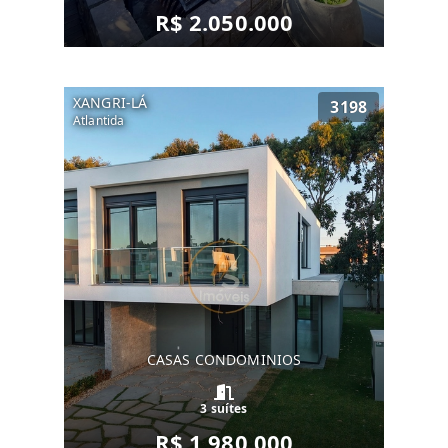
R$ 2.050.000
XANGRI-LÁ
3198
Atlantida
CASAS CONDOMINIOS
3 suítes
R$ 1.980.000