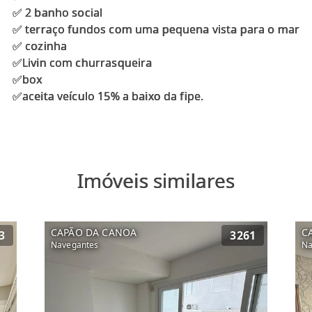
✅ 2 banho social
✅ terraço fundos com uma pequena vista para o mar
✅ cozinha
✅Livin com churrasqueira
✅box
Imóveis similares
CAPÃO DA CANOA
C
3
3261
Navegantes
Na