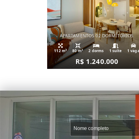
APARTAMENTOS 02 DORMITÓRIOS
112 m²
80 m²
2 dorms
1 suíte
1 vag
R$ 1.240.000