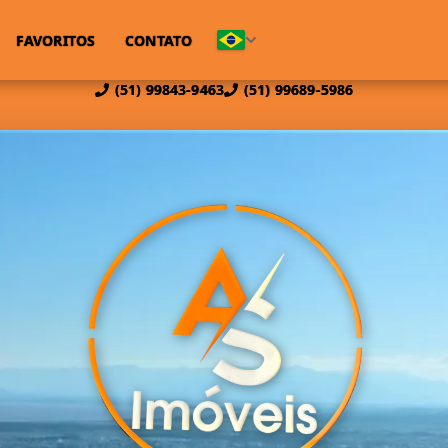
FAVORITOS
CONTATO
(51) 99843-9463
(51) 99689-5986