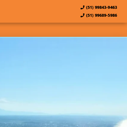
(51) 99843-9463
(51) 99689-5986