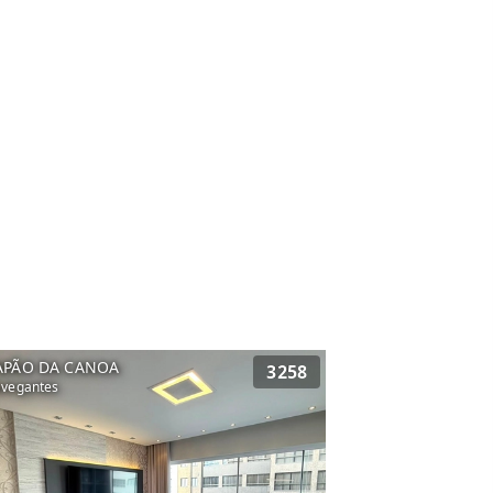
APÃO DA CANOA
3258
vegantes