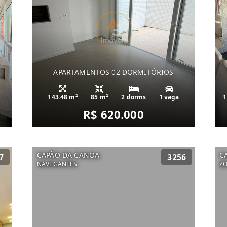
APARTAMENTOS 02 DORMITÓRIOS
143.48 m²
85 m²
2 dorms
1 vaga
1
R$ 620.000
CAPÃO DA CANOA
C
7
3256
NAVEGANTES
Z