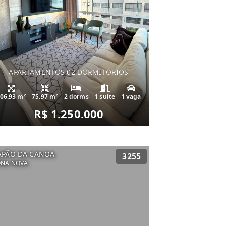
APARTAMENTOS 02 DORMITÓRIOS
06.93 m²
75.97 m²
2 dorms
1 suíte
1 vaga
R$ 1.250.000
APÃO DA CANOA
3255
ONA NOVA