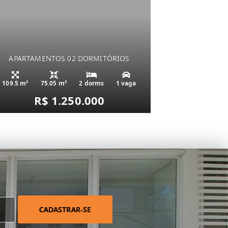
APARTAMENTOS 02 DORMITÓRIOS
109.5 m²
75.05 m²
2 dorms
1 vaga
R$ 1.250.000
CADASTRAR-SE