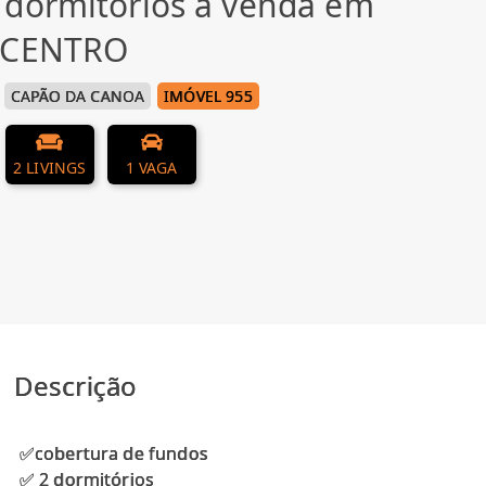
 dormitórios à venda em
, CENTRO
CAPÃO DA CANOA
IMÓVEL 955
2 LIVINGS
1 VAGA
Descrição
✅cobertura de fundos
✅ 2 dormitórios