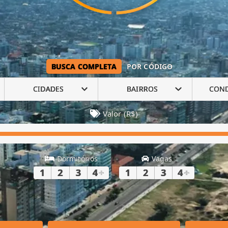
BUSCA COMPLETA
POR CÓDIGO
CIDADES
BAIRROS
CON
Valor (R$)
Dormitórios
Vagas
1
2
3
4
+
1
2
3
4
+