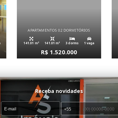
APARTAMENTOS 02 DORMITÓRIOS
a
141.01 m²
141.01 m²
3 dorms
1 vaga
R$ 1.520.000
Receba novidades