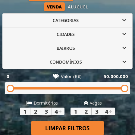
VENDA
ALUGUEL
CATEGORIAS
CIDADES
BAIRROS
CONDOMÍNIOS
0
Valor (R$)
50.000.000
Dormitórios
Vagas
1
2
3
4
+
1
2
3
4
+
LIMPAR FILTROS