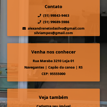
Contato
(51) 99843-9463
(51) 99689-5986
alexandrenetodasilva@gmail.com
silviampos@gmail.com
Venha nos conhecer
Rua Maraba 3210 Loja 01
Navegantes
|
Capão da canoa
|
RS
CEP: 95555000
Veja também
Cadastre seu imóvel