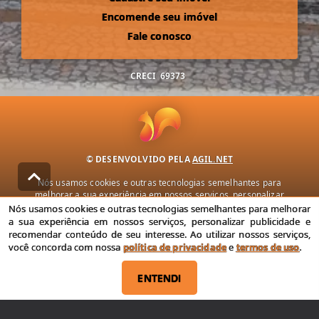
Encomende seu imóvel
Fale conosco
CRECI
69373
© DESENVOLVIDO PELA
AGIL.NET
Nós usamos cookies e outras tecnologias semelhantes para
melhorar a sua experiência em nossos serviços, personalizar
publicidade e recomendar conteúdo de seu interesse. Ao utilizar
Nós usamos cookies e outras tecnologias semelhantes para melhorar
nossos serviços, você concorda com nossa política de privacidade e
a sua experiência em nossos serviços, personalizar publicidade e
termos de uso.
recomendar conteúdo de seu interesse. Ao utilizar nossos serviços,
você concorda com nossa
política de privacidade
e
termos de uso
.
Política de Privacidade
Termos de uso
ENTENDI