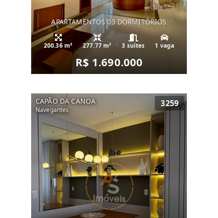
APARTAMENTOS 03 DORMITÓRIOS
200.36 m²
277.77 m²
3 suítes
1 vaga
R$ 1.690.000
CAPÃO DA CANOA
3259
Navegantes