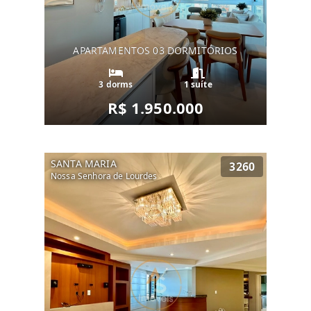
APARTAMENTOS 03 DORMITÓRIOS
3 dorms
1 suíte
R$ 1.950.000
SANTA MARIA
3260
Nossa Senhora de Lourdes