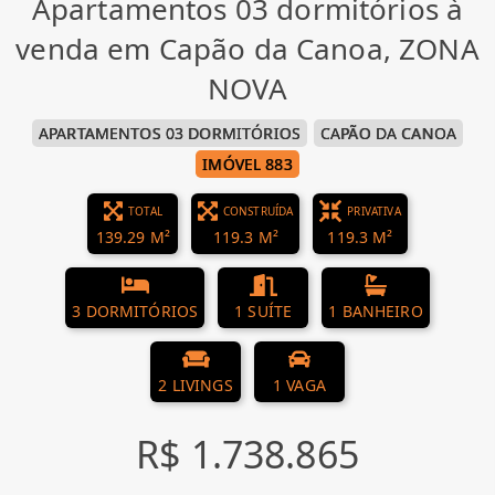
Apartamentos 03 dormitórios à
venda em Capão da Canoa, ZONA
NOVA
APARTAMENTOS 03 DORMITÓRIOS
CAPÃO DA CANOA
IMÓVEL 883
TOTAL
CONSTRUÍDA
PRIVATIVA
139.29 M²
119.3 M²
119.3 M²
3 DORMITÓRIOS
1 SUÍTE
1 BANHEIRO
2 LIVINGS
1 VAGA
R$ 1.738.865