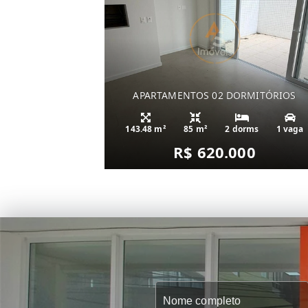
APARTAMENTOS 02 DORMITÓRIOS
143.48 m²
85 m²
2 dorms
1 vaga
R$ 620.000