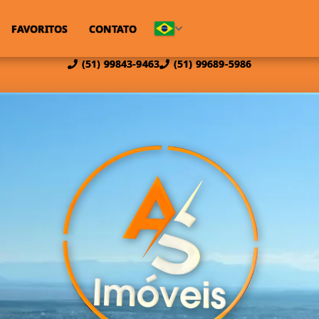
FAVORITOS
CONTATO
(51) 99843-9463
(51) 99689-5986