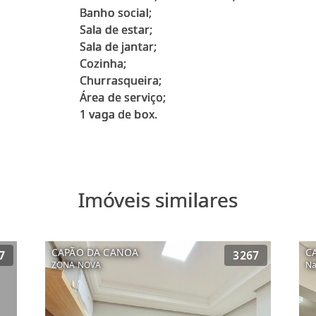
Banho social;
Sala de estar;
Sala de jantar;
Cozinha;
Churrasqueira;
Área de serviço;
Imóveis similares
CAPÃO DA CANOA
C
7
3267
ZONA NOVA
Na