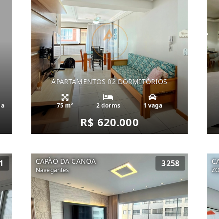
APARTAMENTOS 02 DORMITÓRIOS
ga
75 m²
2 dorms
1 vaga
R$ 620.000
CAPÃO DA CANOA
C
1
3258
Navegantes
Z