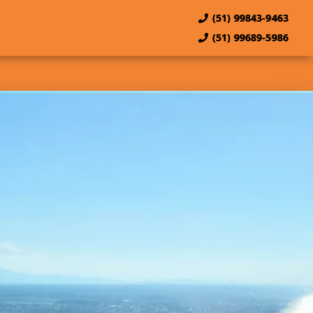
(51) 99843-9463
(51) 99689-5986