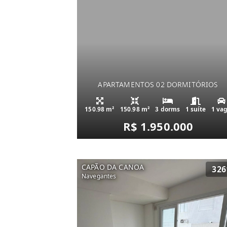
APARTAMENTOS 02 DORMITÓRIOS
150.98 m²
150.98 m²
3 dorms
1 suíte
1 va
R$ 1.950.000
CAPÃO DA CANOA
326
Navegantes