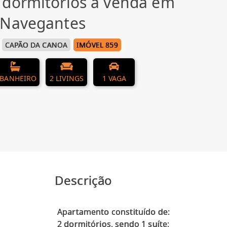
 dormitórios à venda em
 Navegantes
CAPÃO DA CANOA
IMÓVEL 859
 BANHEIRO
2 LIVINGS
1 VAGA
Descrição
Apartamento constituído de:
2 dormitórios, sendo 1 suíte;