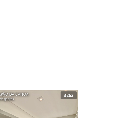
APÃO DA CANOA
3263
vegantes