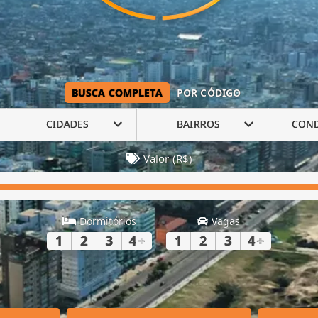
BUSCA COMPLETA
POR CÓDIGO
CIDADES
BAIRROS
CON
Valor (R$)
Dormitórios
Vagas
1
2
3
4
+
1
2
3
4
+