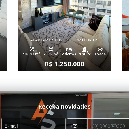
APARTAMENTOS 02 DORMITÓRIOS
106.93 m²
75.97 m²
2 dorms
1 suíte
1 vaga
R$ 1.250.000
Receba novidades