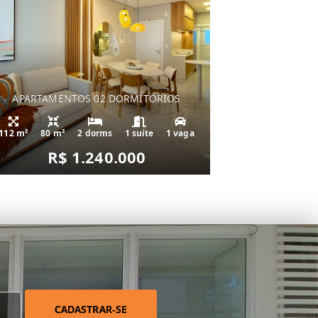
APARTAMENTOS 02 DORMITÓRIOS
112 m²
80 m²
2 dorms
1 suíte
1 vaga
R$ 1.240.000
CADASTRAR-SE