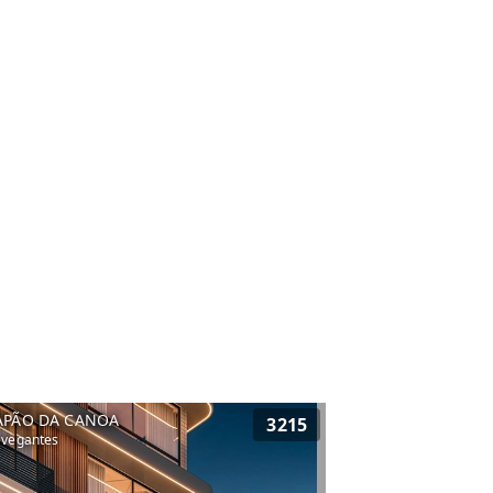
APÃO DA CANOA
3215
vegantes