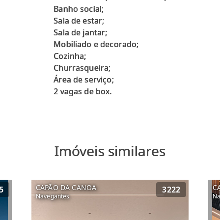
Banho social;
Sala de estar;
Sala de jantar;
Mobiliado e decorado;
Cozinha;
Churrasqueira;
Área de serviço;
Imóveis similares
CAPÃO DA CANOA
C
5
3222
Navegantes
Na