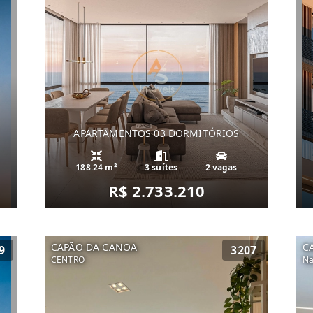
APARTAMENTOS 03 DORMITÓRIOS
188.24 m²
3 suítes
2 vagas
R$ 2.733.210
CAPÃO DA CANOA
C
9
3207
CENTRO
Na