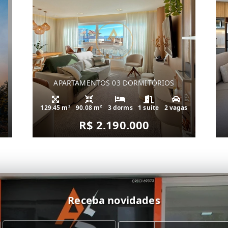
APARTAMENTOS 03 DORMITÓRIOS
129.45 m²
90.08 m²
3 dorms
1 suíte
2 vagas
R$ 2.190.000
Receba novidades