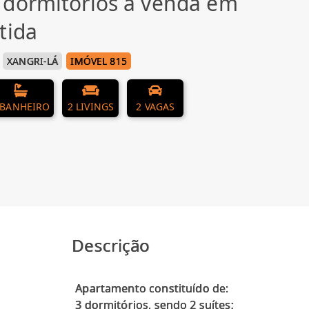
 dormitórios à venda em
tida
XANGRI-LÁ
IMÓVEL 815
 BANHEIRO
2 LIVINGS
2 VAGAS
Descrição
Apartamento constituído de:
3 dormitórios, sendo 2 suítes;