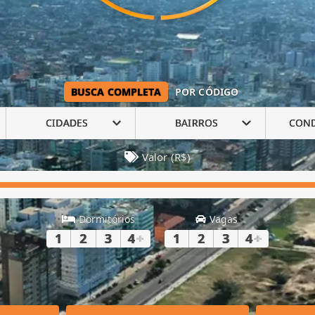
BUSCA COMPLETA
POR CÓDIGO
CIDADES
BAIRROS
CON
Valor (R$)
Dormitórios
Vagas
1
2
3
4
+
1
2
3
4
+