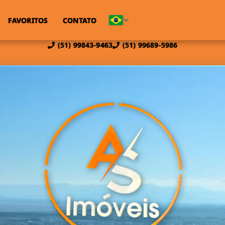
FAVORITOS
CONTATO
(51) 99843-9463
(51) 99689-5986