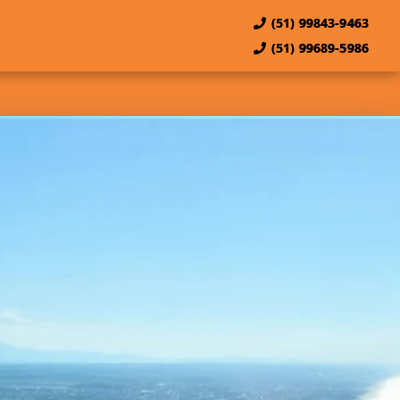
(51) 99843-9463
(51) 99689-5986