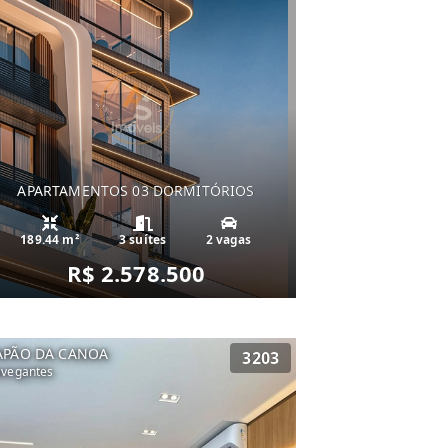
APARTAMENTOS 03 DORMITÓRIOS
189.44 m²
3 suítes
2 vagas
R$ 2.578.500
APÃO DA CANOA
3203
vegantes