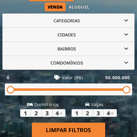
VENDA
ALUGUEL
CATEGORIAS
CIDADES
BAIRROS
CONDOMÍNIOS
0
Valor (R$)
50.000.000
Dormitórios
Vagas
1
2
3
4
+
1
2
3
4
+
LIMPAR FILTROS