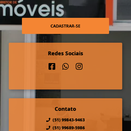
CADASTRAR-SE
Redes Sociais
Contato
(51) 99843-9463
(51) 99689-5986