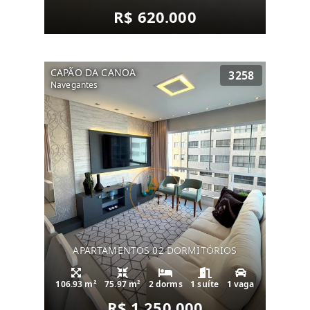
R$ 620.000
CAPÃO DA CANOA
3258
Navegantes
APARTAMENTOS 02 DORMITÓRIOS
106.93 m²
75.97 m²
2 dorms
1 suíte
1 vaga
R$ 1.250.000