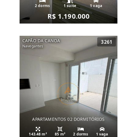
2 dorms
1 suíte
1 vaga
R$ 1.190.000
CAPÃO DA CANOA
3261
Navegantes
APARTAMENTOS 02 DORMITÓRIOS
143.48 m²
85 m²
2 dorms
1 vaga