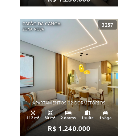
CAPÃO DA CANOA
3257
ZONA NOVA
APARTAMENTOS 02 DORMITÓRIOS
112 m²
80 m²
2 dorms
1 suíte
1 vaga
R$ 1.240.000