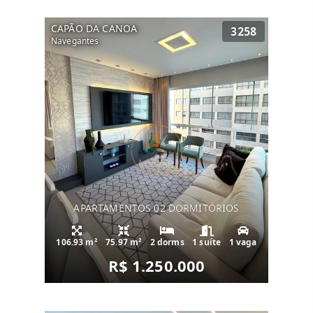
CAPÃO DA CANOA
3258
Navegantes
APARTAMENTOS 02 DORMITÓRIOS
106.93 m²
75.97 m²
2 dorms
1 suíte
1 vaga
R$ 1.250.000