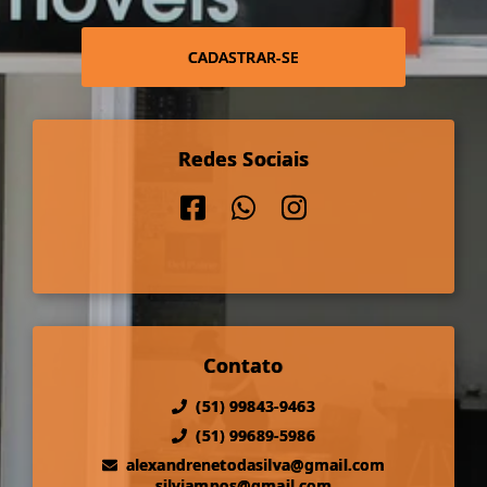
CADASTRAR-SE
Redes Sociais
Contato
(51) 99843-9463
(51) 99689-5986
alexandrenetodasilva@gmail.com
silviampos@gmail.com