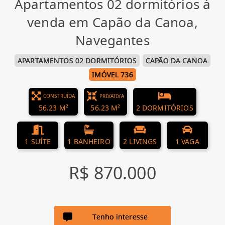
Apartamentos 02 dormitórios à
venda em Capão da Canoa,
Navegantes
APARTAMENTOS 02 DORMITÓRIOS
CAPÃO DA CANOA
IMÓVEL 736
CONSTRUÍDA
PRIVATIVA
56.23 M²
56.23 M²
2 DORMITÓRIOS
1 SUÍTE
1 BANHEIRO
2 LIVINGS
1 VAGA
R$ 870.000
Tenho interesse