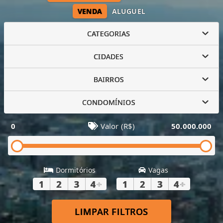
VENDA
ALUGUEL
CATEGORIAS
CIDADES
BAIRROS
CONDOMÍNIOS
0
Valor (R$)
50.000.000
Dormitórios
Vagas
1
2
3
4
+
1
2
3
4
+
LIMPAR FILTROS