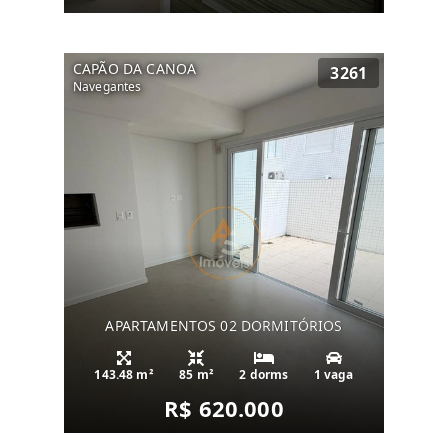
CAPÃO DA CANOA
3261
Navegantes
APARTAMENTOS 02 DORMITÓRIOS
143.48 m²
85 m²
2 dorms
1 vaga
R$ 620.000