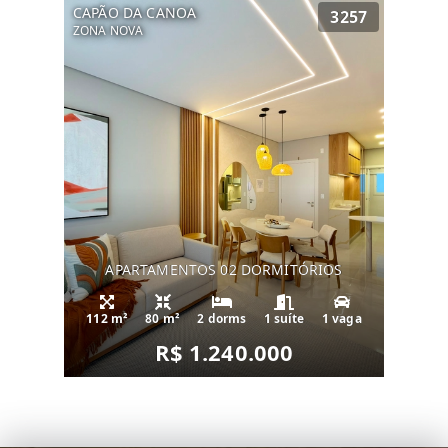
CAPÃO DA CANOA
3257
ZONA NOVA
APARTAMENTOS 02 DORMITÓRIOS
112 m²
80 m²
2 dorms
1 suíte
1 vaga
R$ 1.240.000