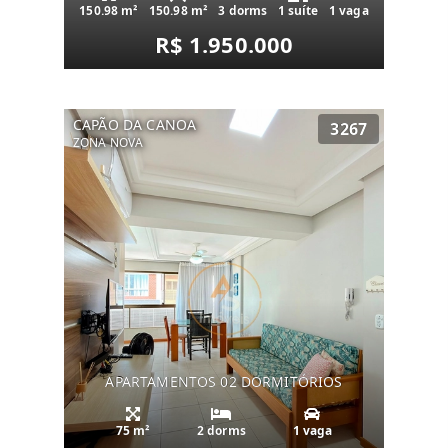
150.98 m²
150.98 m²
3 dorms
1 suíte
1 vaga
R$ 1.950.000
CAPÃO DA CANOA
3267
ZONA NOVA
APARTAMENTOS 02 DORMITÓRIOS
75 m²
2 dorms
1 vaga