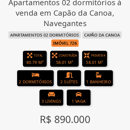
Apartamentos 02 dormitórios à
venda em Capão da Canoa,
Navegantes
APARTAMENTOS 02 DORMITÓRIOS
CAPÃO DA CANOA
IMÓVEL 726
TOTAL
CONSTRUÍDA
PRIVATIVA
80.79 M²
58.01 M²
58.01 M²
2 DORMITÓRIOS
2 SUÍTES
1 BANHEIRO
3 LIVINGS
1 VAGA
R$ 890.000