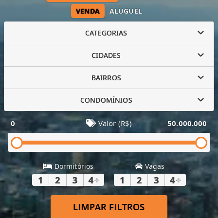
VENDA
ALUGUEL
CATEGORIAS
CIDADES
BAIRROS
CONDOMÍNIOS
0
Valor (R$)
50.000.000
Dormitórios
Vagas
1
2
3
4
+
1
2
3
4
+
LIMPAR FILTROS