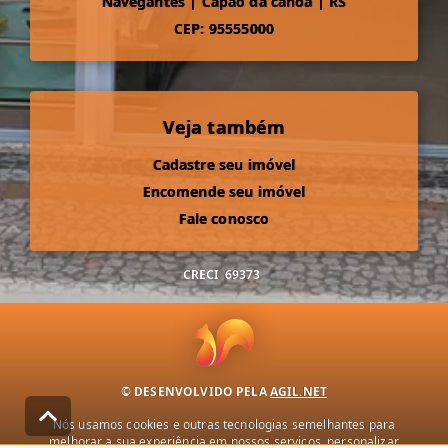
Navegantes
|
Capão da canoa
|
RS
CEP: 95555000
Veja também
Cadastre seu imóvel
Encomende seu imóvel
Fale conosco
CRECI
69373
© DESENVOLVIDO PELA
AGIL.NET
Nós usamos cookies e outras tecnologias semelhantes para
melhorar a sua experiência em nossos serviços, personalizar