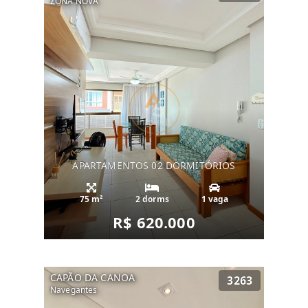
ZONA NOVA
APARTAMENTOS 02 DORMITÓRIOS
75 m²
2 dorms
1 vaga
R$ 620.000
CAPÃO DA CANOA
3263
Navegantes