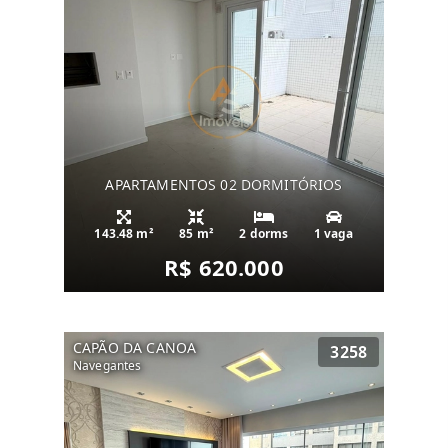
APARTAMENTOS 02 DORMITÓRIOS
143.48 m²
85 m²
2 dorms
1 vaga
R$ 620.000
CAPÃO DA CANOA
3258
Navegantes