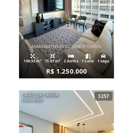
APARTAMENTOS 02 DORMITÓRIOS
106.93 m²
75.97 m²
2 dorms
1 suíte
1 vaga
R$ 1.250.000
CAPÃO DA CANOA
3257
ZONA NOVA