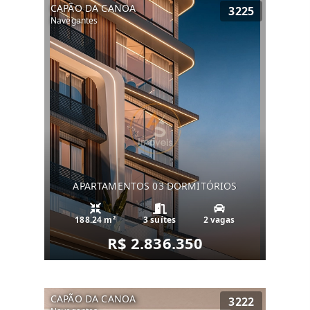
CAPÃO DA CANOA
3225
Navegantes
APARTAMENTOS 03 DORMITÓRIOS
188.24 m²
3 suítes
2 vagas
R$ 2.836.350
CAPÃO DA CANOA
3222