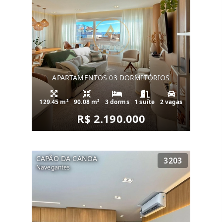
APARTAMENTOS 03 DORMITÓRIOS
129.45 m²
90.08 m²
3 dorms
1 suíte
2 vagas
R$ 2.190.000
CAPÃO DA CANOA
3203
Navegantes