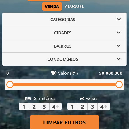
VENDA
ALUGUEL
CATEGORIAS
CIDADES
BAIRROS
CONDOMÍNIOS
0
Valor (R$)
50.000.000
Dormitórios
Vagas
1
2
3
4
+
1
2
3
4
+
LIMPAR FILTROS