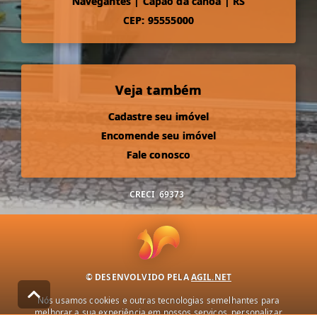
Navegantes
|
Capão da canoa
|
RS
CEP: 95555000
Veja também
Cadastre seu imóvel
Encomende seu imóvel
Fale conosco
CRECI
69373
© DESENVOLVIDO PELA
AGIL.NET
Nós usamos cookies e outras tecnologias semelhantes para
melhorar a sua experiência em nossos serviços, personalizar