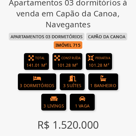
Apartamentos 03 dormitórios à
venda em Capão da Canoa,
Navegantes
APARTAMENTOS 03 DORMITÓRIOS
CAPÃO DA CANOA
IMÓVEL 715
TOTAL
CONSTRUÍDA
PRIVATIVA
141.01 M²
101.28 M²
101.28 M²
3 DORMITÓRIOS
3 SUÍTES
1 BANHEIRO
3 LIVINGS
1 VAGA
R$ 1.520.000