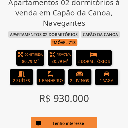
Apartamentos 02 dormitórios à
venda em Capão da Canoa,
Navegantes
APARTAMENTOS 02 DORMITÓRIOS
CAPÃO DA CANOA
IMÓVEL 713
CONSTRUÍDA
PRIVATIVA
80.79 M²
80.79 M²
2 DORMITÓRIOS
2 SUÍTES
1 BANHEIRO
2 LIVINGS
1 VAGA
R$ 930.000
Tenho interesse