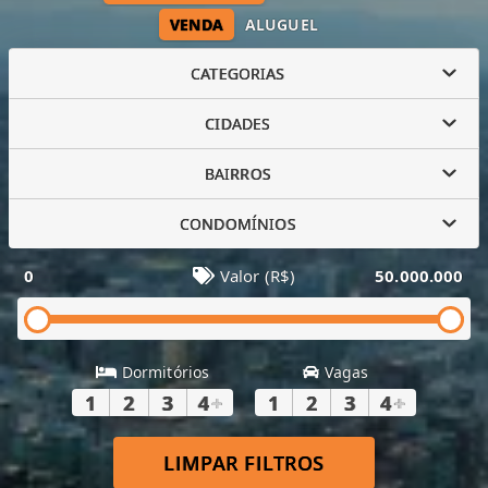
VENDA
ALUGUEL
CATEGORIAS
CIDADES
BAIRROS
CONDOMÍNIOS
0
Valor (R$)
50.000.000
Dormitórios
Vagas
1
2
3
4
+
1
2
3
4
+
LIMPAR FILTROS