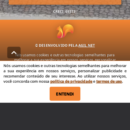
CRECI
69373
© DESENVOLVIDO PELA
AGIL.NET
Nós usamos cookies e outras tecnologias semelhantes para
melhorar a sua experiência em nossos serviços, personalizar
publicidade e recomendar conteúdo de seu interesse. Ao utilizar
Nós usamos cookies e outras tecnologias semelhantes para melhorar
nossos serviços, você concorda com nossa política de privacidade e
a sua experiência em nossos serviços, personalizar publicidade e
termos de uso.
recomendar conteúdo de seu interesse. Ao utilizar nossos serviços,
você concorda com nossa
política de privacidade
e
termos de uso
.
Política de Privacidade
Termos de uso
ENTENDI