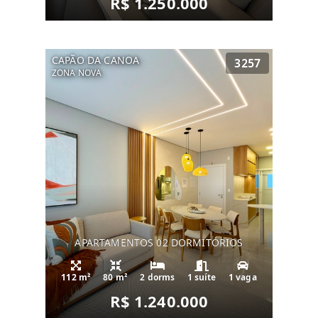
R$ 1.250.000
CAPÃO DA CANOA
3257
ZONA NOVA
APARTAMENTOS 02 DORMITÓRIOS
112 m²
80 m²
2 dorms
1 suíte
1 vaga
R$ 1.240.000