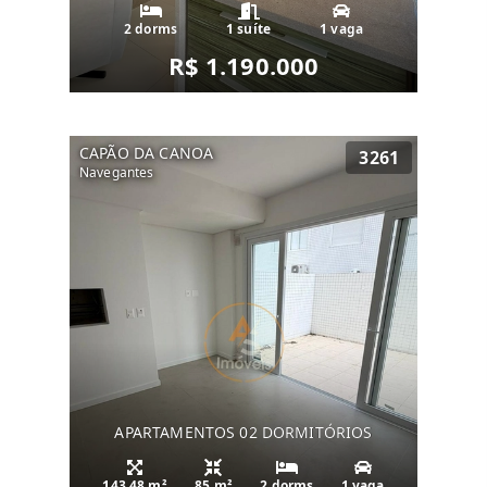
2 dorms
1 suíte
1 vaga
R$ 1.190.000
CAPÃO DA CANOA
3261
Navegantes
APARTAMENTOS 02 DORMITÓRIOS
143.48 m²
85 m²
2 dorms
1 vaga