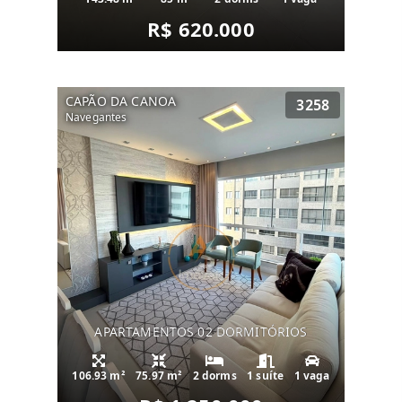
R$ 620.000
CAPÃO DA CANOA
3258
Navegantes
APARTAMENTOS 02 DORMITÓRIOS
106.93 m²
75.97 m²
2 dorms
1 suíte
1 vaga