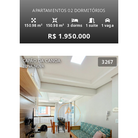
APARTAMENTOS 02 DORMITÓRIOS
150.98 m²
150.98 m²
3 dorms
1 suíte
1 vaga
R$ 1.950.000
CAPÃO DA CANOA
3267
ZONA NOVA