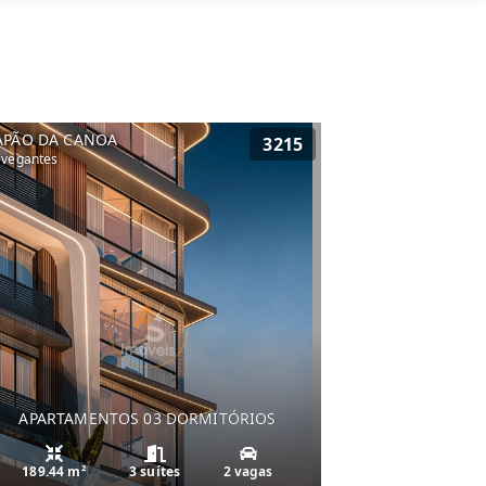
APÃO DA CANOA
3215
vegantes
APARTAMENTOS 03 DORMITÓRIOS
189.44 m²
3 suítes
2 vagas