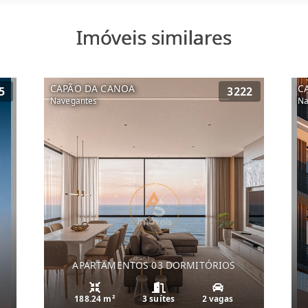
Imóveis similares
CAPÃO DA CANOA
C
5
3222
Navegantes
Na
APARTAMENTOS 03 DORMITÓRIOS
188.24 m²
3 suítes
2 vagas