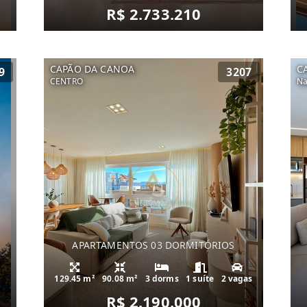
R$ 2.733.210
CAPÃO DA CANOA
C
9
3207
CENTRO
Na
APARTAMENTOS 03 DORMITÓRIOS
129.45 m²
90.08 m²
3 dorms
1 suíte
2 vagas
R$ 2.190.000