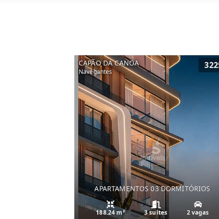
CAPÃO DA CANOA
322
Navegantes
APARTAMENTOS 03 DORMITÓRIOS
188.24 m²
3 suítes
2 vagas