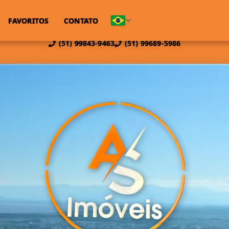
FAVORITOS
CONTATO
(51) 99843-9463
(51) 99689-5986