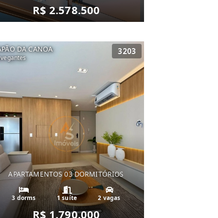
R$ 2.578.500
APÃO DA CANOA
3203
vegantes
APARTAMENTOS 03 DORMITÓRIOS
3 dorms
1 suíte
2 vagas
R$ 1.790.000