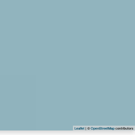
Leaflet
| ©
OpenStreetMap
contributors