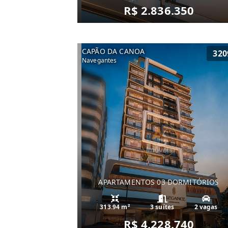
R$ 2.836.350
CAPÃO DA CANOA
320
Navegantes
APARTAMENTOS 03 DORMITÓRIOS
313.94 m²
3 suítes
2 vagas
R$ 4.228.740