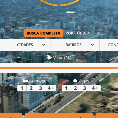
BUSCA COMPLETA
POR CÓDIGO
CIDADES
BAIRROS
CON
Valor (R$)
Dormitórios
Vagas
1
2
3
4
+
1
2
3
4
+