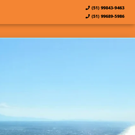
(51) 99843-9463
(51) 99689-5986