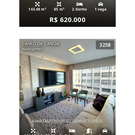
143.48 m²
85 m²
2 dorms
1 vaga
R$ 620.000
CAPÃO DA CANOA
3258
Navegantes
APARTAMENTOS 02 DORMITÓRIOS