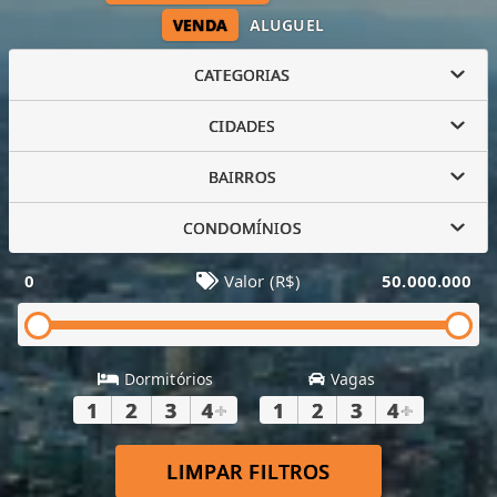
VENDA
ALUGUEL
CATEGORIAS
CIDADES
BAIRROS
CONDOMÍNIOS
0
Valor (R$)
50.000.000
Dormitórios
Vagas
1
2
3
4
+
1
2
3
4
+
LIMPAR FILTROS