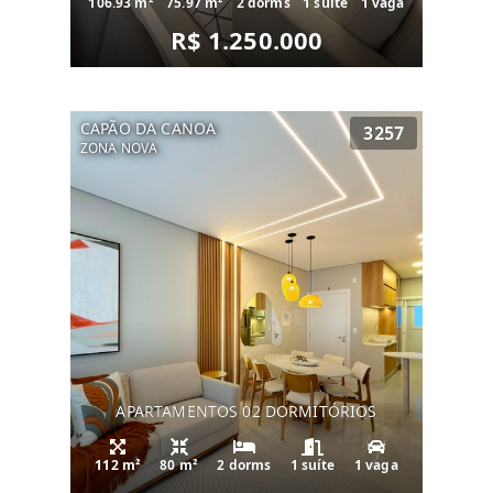
106.93 m²
75.97 m²
2 dorms
1 suíte
1 vaga
R$ 1.250.000
CAPÃO DA CANOA
3257
ZONA NOVA
APARTAMENTOS 02 DORMITÓRIOS
112 m²
80 m²
2 dorms
1 suíte
1 vaga