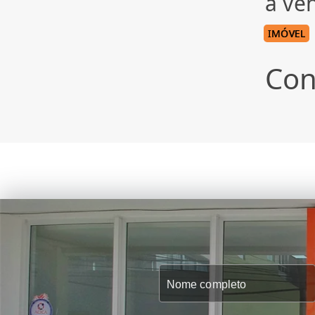
à ve
IMÓVEL
Con