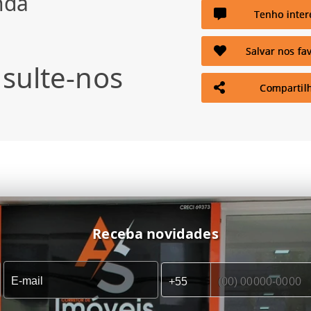
nda
Tenho inter
Salvar nos fav
sulte-nos
Compartil
Receba novidades