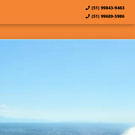
(51) 99843-9463
(51) 99689-5986