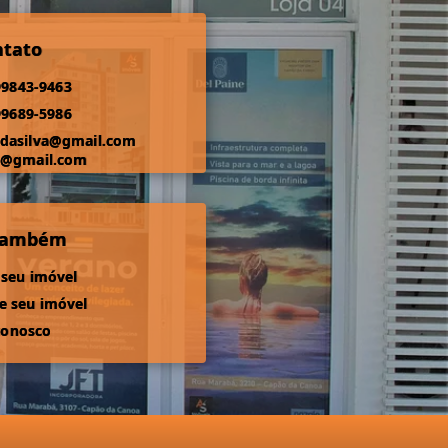
ntato
99843-9463
99689-5986
odasilva@gmail.com
s@gmail.com
 também
 seu imóvel
 seu imóvel
conosco