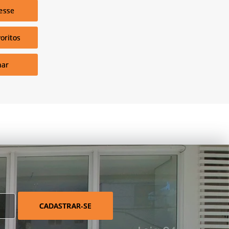
esse
oritos
har
CADASTRAR-SE