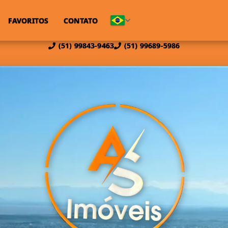
FAVORITOS
CONTATO
(51) 99843-9463
(51) 99689-5986