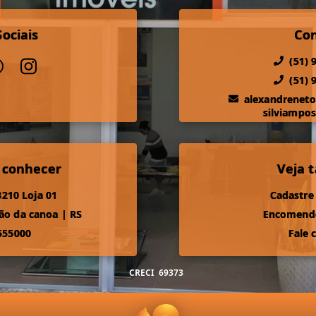
ociais
Co
(51) 
(51) 
alexandrenet
silviampo
 conhecer
Veja
210 Loja 01
Cadastre
ão da canoa
|
RS
Encomende
555000
Fale 
CRECI
69373