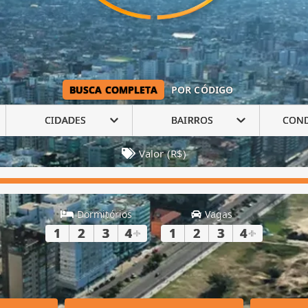
BUSCA COMPLETA
POR CÓDIGO
CIDADES
BAIRROS
CON
Valor (R$)
Dormitórios
Vagas
1
2
3
4
+
1
2
3
4
+