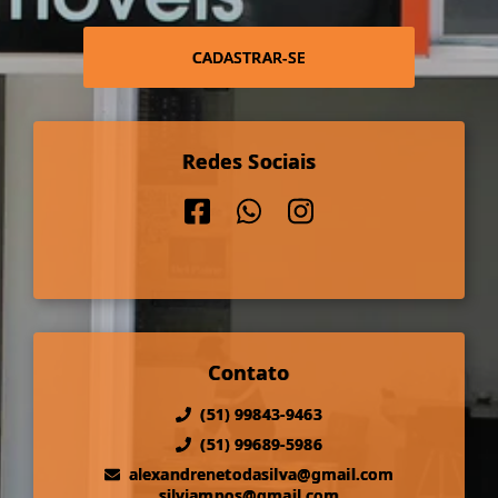
CADASTRAR-SE
Redes Sociais
Contato
(51) 99843-9463
(51) 99689-5986
alexandrenetodasilva@gmail.com
silviampos@gmail.com