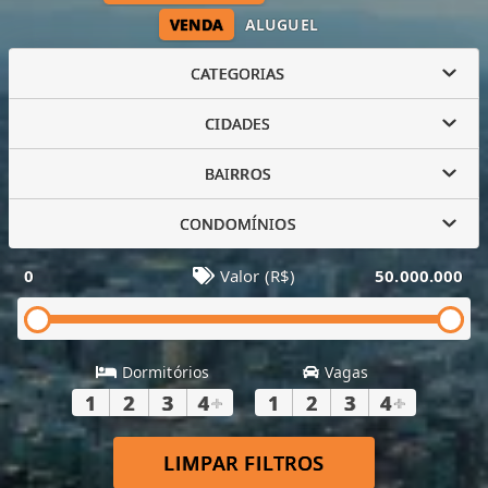
VENDA
ALUGUEL
CATEGORIAS
CIDADES
BAIRROS
CONDOMÍNIOS
0
Valor (R$)
50.000.000
Dormitórios
Vagas
1
2
3
4
+
1
2
3
4
+
LIMPAR FILTROS