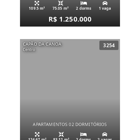
109.5 m²
75.05 m²
2 dorms
1 vaga
R$ 1.250.000
CAPÃO DA CANOA
3254
Centro
APARTAMENTOS 02 DORMITÓRIOS
124.67 m²
83.12 m²
2 dorms
2 vagas