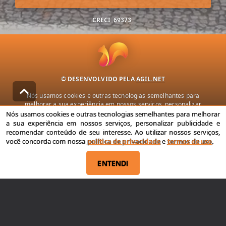
CRECI
69373
© DESENVOLVIDO PELA
AGIL.NET
Nós usamos cookies e outras tecnologias semelhantes para
melhorar a sua experiência em nossos serviços, personalizar
publicidade e recomendar conteúdo de seu interesse. Ao utilizar
Nós usamos cookies e outras tecnologias semelhantes para melhorar
nossos serviços, você concorda com nossa política de privacidade e
a sua experiência em nossos serviços, personalizar publicidade e
termos de uso.
recomendar conteúdo de seu interesse. Ao utilizar nossos serviços,
você concorda com nossa
política de privacidade
e
termos de uso
.
Política de Privacidade
Termos de uso
ENTENDI