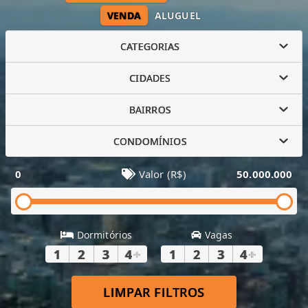
VENDA
ALUGUEL
CATEGORIAS
CIDADES
BAIRROS
CONDOMÍNIOS
0
Valor (R$)
50.000.000
Dormitórios
Vagas
1
2
3
4
+
1
2
3
4
+
LIMPAR FILTROS