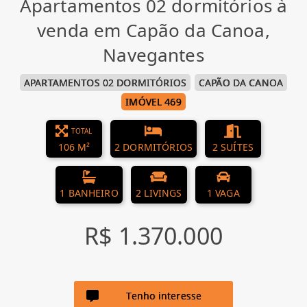
Apartamentos 02 dormitórios à
venda em Capão da Canoa,
Navegantes
APARTAMENTOS 02 DORMITÓRIOS
CAPÃO DA CANOA
IMÓVEL 469
TOTAL
106 M²
2 DORMITÓRIOS
2 SUÍTES
1 BANHEIRO
2 LIVINGS
1 VAGA
R$ 1.370.000
Tenho interesse