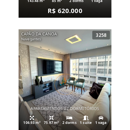
143.48 m²
85 m²
2 dorms
1 vaga
R$ 620.000
CAPÃO DA CANOA
3258
Navegantes
APARTAMENTOS 02 DORMITÓRIOS
106.93 m²
75.97 m²
2 dorms
1 suíte
1 vaga