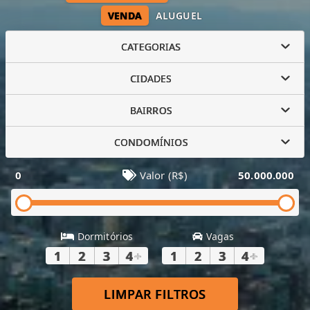
VENDA
ALUGUEL
CATEGORIAS
CIDADES
BAIRROS
CONDOMÍNIOS
0
Valor (R$)
50.000.000
Dormitórios
Vagas
1
2
3
4
+
1
2
3
4
+
LIMPAR FILTROS