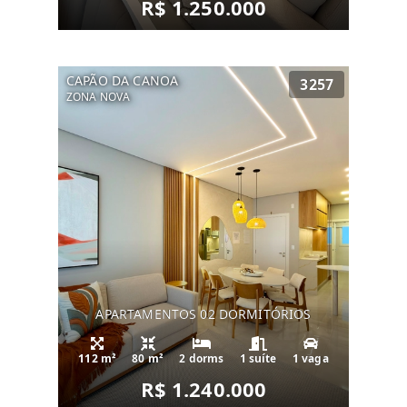
R$ 1.250.000
CAPÃO DA CANOA
3257
ZONA NOVA
APARTAMENTOS 02 DORMITÓRIOS
112 m²
80 m²
2 dorms
1 suíte
1 vaga
R$ 1.240.000