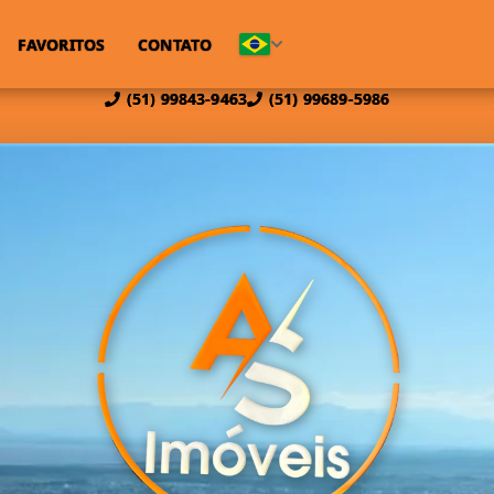
FAVORITOS
CONTATO
(51) 99843-9463
(51) 99689-5986