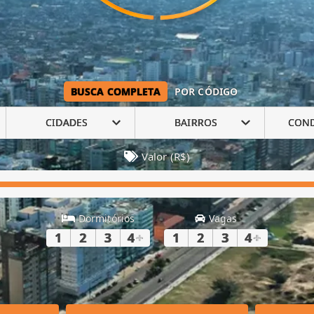
BUSCA COMPLETA
POR CÓDIGO
CIDADES
BAIRROS
CON
Valor (R$)
Dormitórios
Vagas
1
2
3
4
+
1
2
3
4
+