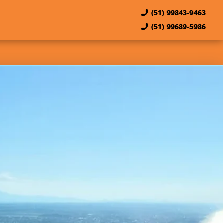
(51) 99843-9463
(51) 99689-5986