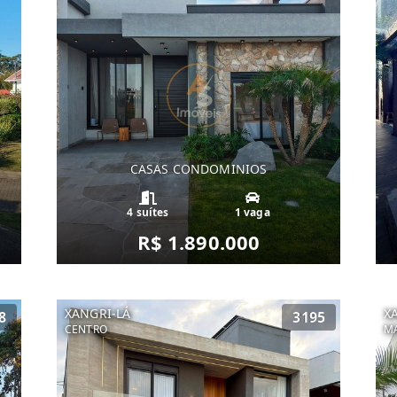
CASAS CONDOMINIOS
4 suítes
1 vaga
R$ 1.890.000
XANGRI-LÁ
X
8
3195
CENTRO
MA