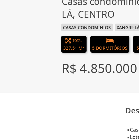
Casas condomini
LÁ, CENTRO
CASAS CONDOMINIOS
XANGRI-L
TOTAL
327.51 M²
5 DORMITÓRIOS
5
R$ 4.850.000
Des
▪Cas
▪Lot