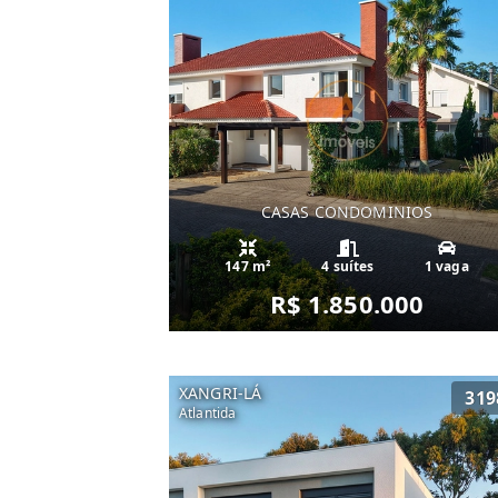
CASAS CONDOMINIOS
147 m²
4 suítes
1 vaga
R$ 1.850.000
XANGRI-LÁ
319
Atlantida