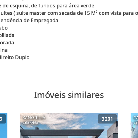
e de esquina, de fundos para área verde
Suítes ( suíte master com sacada de 15 M² com vista para o
endência de Empregada
abo
iliada
orada
cina
Imóveis similares
XANGRI-LÁ
C
6
3201
Atlantida
AT