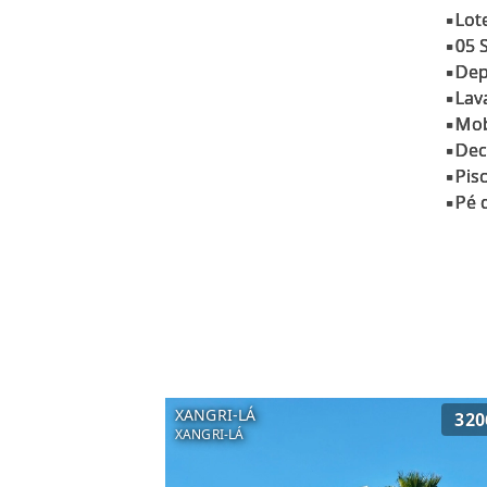
▪Lot
▪05 
▪Dep
▪Lav
▪Mob
▪Dec
▪Pis
XANGRI-LÁ
320
XANGRI-LÁ