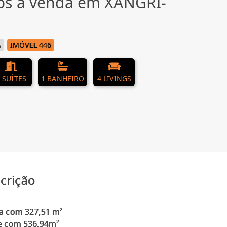
os à venda em XANGRI-
Á
IMÓVEL 446
 SUÍTES
1 BANHEIRO
4 LIVINGS
crição
a com 327,51 m²
e com 536,94m²