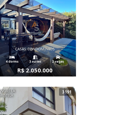
CASAS CONDOMINIOS
4 dorms
3 suítes
2 vagas
R$ 2.050.000
ANGRI-LÁ
3191
RISTELA