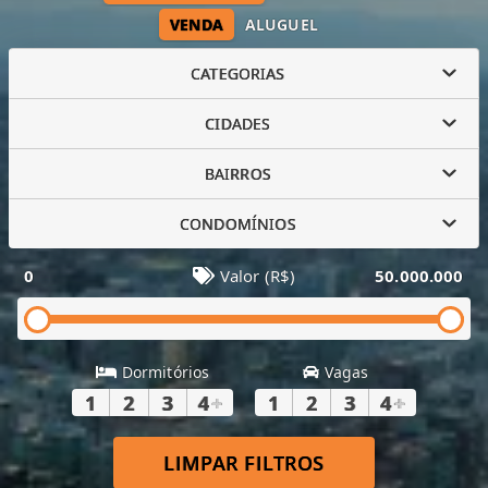
VENDA
ALUGUEL
CATEGORIAS
CIDADES
BAIRROS
CONDOMÍNIOS
0
Valor (R$)
50.000.000
Dormitórios
Vagas
1
2
3
4
+
1
2
3
4
+
LIMPAR FILTROS