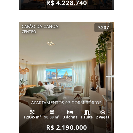
R$ 4.228.740
CAPÃO DA CANOA
3207
CENTRO
APARTAMENTOS 03 DORMITÓRIOS
129.45 m²
90.08 m²
3 dorms
1 suíte
2 vagas
R$ 2.190.000