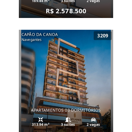
189.44 m²
3 suítes
2 vagas
R$ 2.578.500
CAPÃO DA CANOA
3209
Navegantes
APARTAMENTOS 03 DORMITÓRIOS
313.94 m²
3 suítes
2 vagas