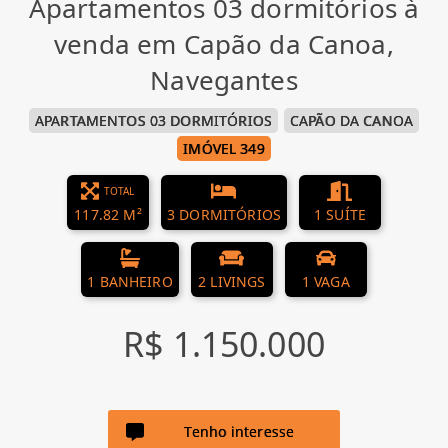
Apartamentos 03 dormitórios à
venda em Capão da Canoa,
Navegantes
APARTAMENTOS 03 DORMITÓRIOS
CAPÃO DA CANOA
IMÓVEL 349
TOTAL
117.82 M²
3 DORMITÓRIOS
1 SUÍTE
1 BANHEIRO
2 LIVINGS
1 VAGA
R$ 1.150.000
Tenho interesse