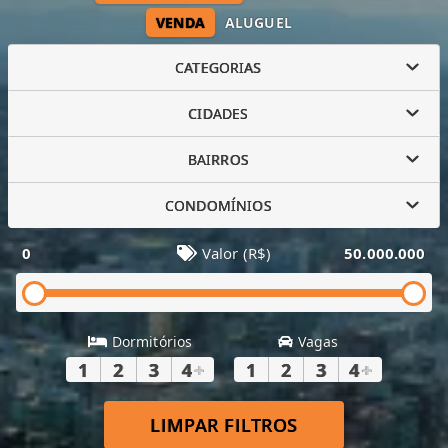
VENDA
ALUGUEL
CATEGORIAS
CIDADES
BAIRROS
CONDOMÍNIOS
0
Valor (R$)
50.000.000
Dormitórios
Vagas
1
2
3
4
+
1
2
3
4
+
LIMPAR FILTROS