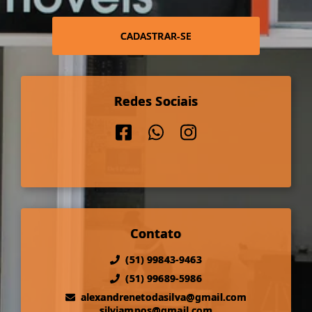
CADASTRAR-SE
Redes Sociais
Contato
(51) 99843-9463
(51) 99689-5986
alexandrenetodasilva@gmail.com
silviampos@gmail.com