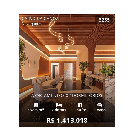
CAPÃO DA CANOA
3235
Navegantes
APARTAMENTOS 02 DORMITÓRIOS
94.98 m²
2 dorms
1 suíte
1 vaga
R$ 1.413.018