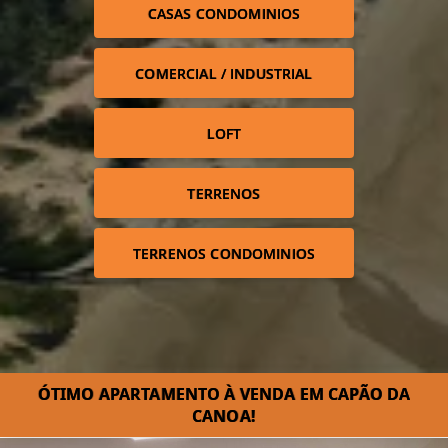
CASAS CONDOMINIOS
COMERCIAL / INDUSTRIAL
LOFT
TERRENOS
TERRENOS CONDOMINIOS
ÓTIMO APARTAMENTO À VENDA EM CAPÃO DA
CANOA!⁣