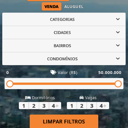
VENDA
ALUGUEL
CATEGORIAS
CIDADES
BAIRROS
CONDOMÍNIOS
0
Valor (R$)
50.000.000
Dormitórios
Vagas
1
2
3
4
+
1
2
3
4
+
LIMPAR FILTROS