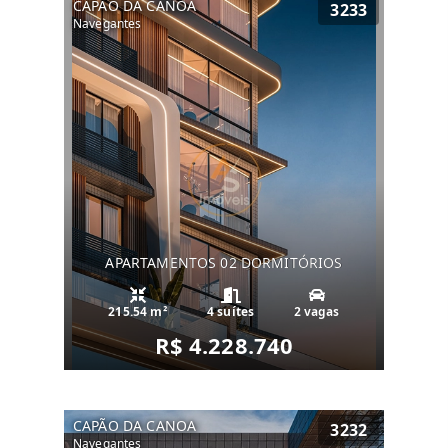
CAPÃO DA CANOA
3233
Navegantes
APARTAMENTOS 02 DORMITÓRIOS
215.54 m²
4 suítes
2 vagas
R$ 4.228.740
CAPÃO DA CANOA
3232
Navegantes