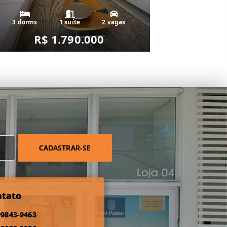
3 dorms
1 suíte
2 vagas
R$ 1.790.000
CADASTRAR-SE
ntato
99843-9463