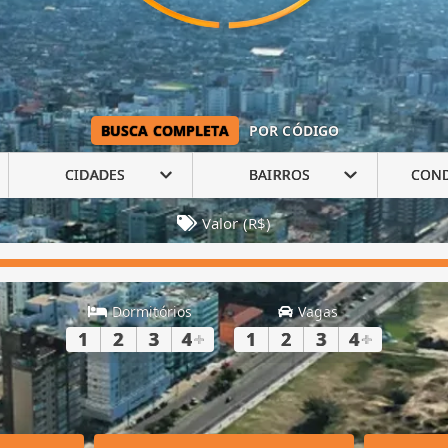
BUSCA COMPLETA
POR CÓDIGO
CIDADES
BAIRROS
CON
Valor (R$)
Dormitórios
Vagas
1
2
3
4
+
1
2
3
4
+