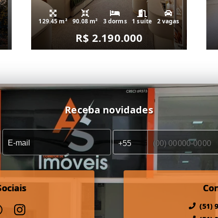
129.45 m²
90.08 m²
3 dorms
1 suíte
2 vagas
R$ 2.190.000
Receba novidades
ociais
Co
(51) 