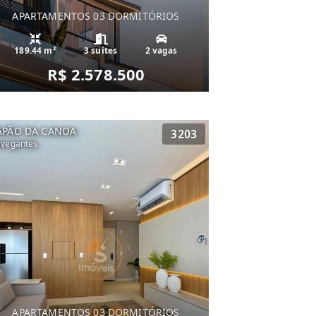
APARTAMENTOS 03 DORMITÓRIOS
189.44 m²
3 suítes
2 vagas
R$ 2.578.500
APÃO DA CANOA
3203
vegantes
APARTAMENTOS 03 DORMITÓRIOS