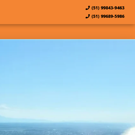
(51) 99843-9463
(51) 99689-5986