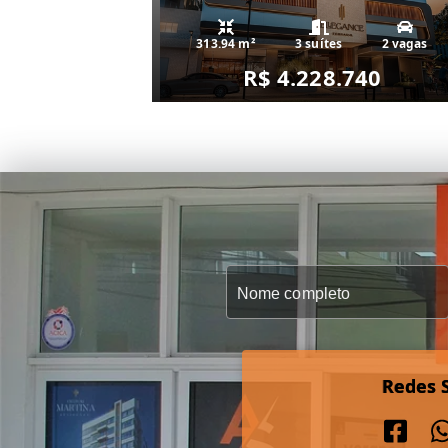
313.94 m²
3 suítes
2 vagas
R$ 4.228.740
Redes S