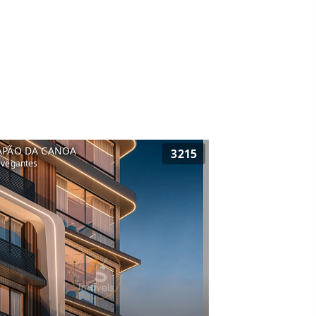
APÃO DA CANOA
3215
vegantes