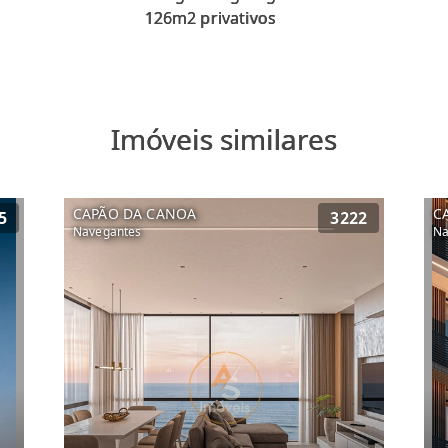
Imóveis similares
CAPÃO DA CANOA
C
5
3222
Navegantes
Na