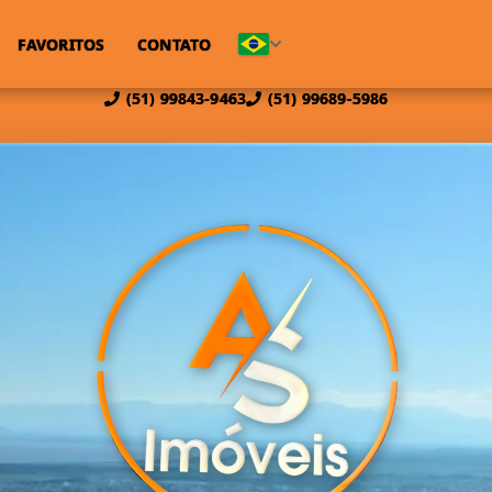
FAVORITOS
CONTATO
(51) 99843-9463
(51) 99689-5986