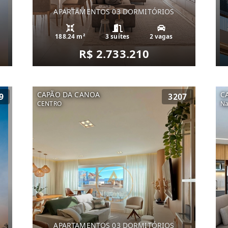
APARTAMENTOS 03 DORMITÓRIOS
188.24 m²
3 suítes
2 vagas
R$ 2.733.210
CAPÃO DA CANOA
C
9
3207
CENTRO
Na
APARTAMENTOS 03 DORMITÓRIOS