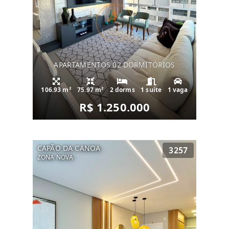
APARTAMENTOS 02 DORMITÓRIOS
106.93 m²
75.97 m²
2 dorms
1 suíte
1 vaga
R$ 1.250.000
CAPÃO DA CANOA
3257
ZONA NOVA