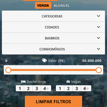
VENDA
ALUGUEL
CATEGORIAS
CIDADES
BAIRROS
CONDOMÍNIOS
0
Valor (R$)
50.000.000
Dormitórios
Vagas
1
2
3
4
+
1
2
3
4
+
LIMPAR FILTROS