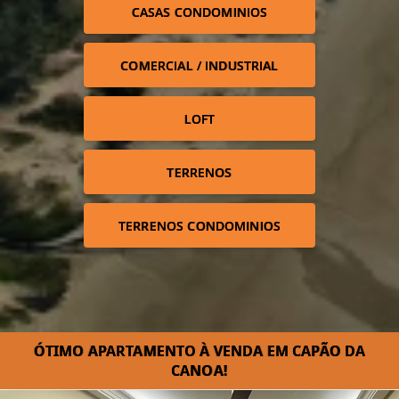
CASAS CONDOMINIOS
COMERCIAL / INDUSTRIAL
LOFT
TERRENOS
TERRENOS CONDOMINIOS
ÓTIMO APARTAMENTO À VENDA EM CAPÃO DA
CANOA!⁣