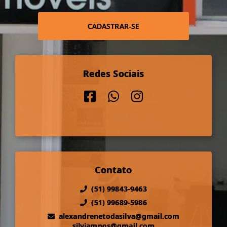
CADASTRAR-SE
Redes Sociais
Contato
(51) 99843-9463
(51) 99689-5986
alexandrenetodasilva@gmail.com
silviampos@gmail.com