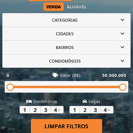
VENDA
ALUGUEL
CATEGORIAS
CIDADES
BAIRROS
CONDOMÍNIOS
0
Valor (R$)
50.000.000
Dormitórios
Vagas
1
2
3
4
+
1
2
3
4
+
LIMPAR FILTROS