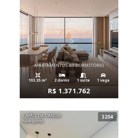
APARTAMENTOS 01 DORMITÓRIO
103.35 m²
2 dorms
1 suíte
1 vaga
R$ 1.371.762
CAPÃO DA CANOA
3204
Navegantes