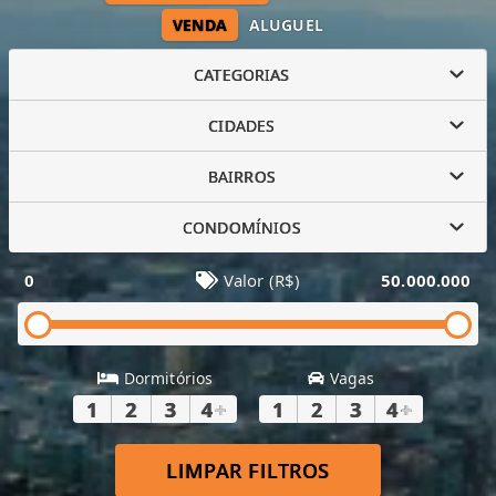
VENDA
ALUGUEL
CATEGORIAS
CIDADES
BAIRROS
CONDOMÍNIOS
0
Valor (R$)
50.000.000
Dormitórios
Vagas
1
2
3
4
+
1
2
3
4
+
LIMPAR FILTROS