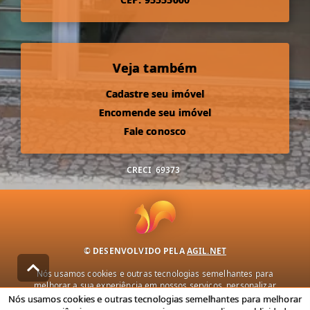
Veja também
Cadastre seu imóvel
Encomende seu imóvel
Fale conosco
CRECI
69373
© DESENVOLVIDO PELA
AGIL.NET
Nós usamos cookies e outras tecnologias semelhantes para
melhorar a sua experiência em nossos serviços, personalizar
publicidade e recomendar conteúdo de seu interesse. Ao utilizar
Nós usamos cookies e outras tecnologias semelhantes para melhorar
nossos serviços, você concorda com nossa política de privacidade e