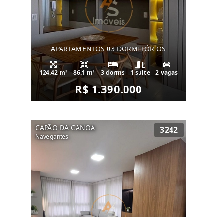
APARTAMENTOS 03 DORMITÓRIOS
124.42 m²
86.1 m²
3 dorms
1 suíte
2 vagas
R$ 1.390.000
CAPÃO DA CANOA
3242
Navegantes