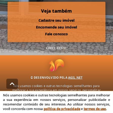
Veja também
Cadastre seu imóvel
Encomende seu imóvel
Fale conosco
CRECI
69373
© DESENVOLVIDO PELA
AGIL.NET
Nós usamos cookies e outras tecnologias semelhantes para
melhorar a sua experiência em nossos serviços, personalizar
publicidade e recomendar conteúdo de seu interesse. Ao utilizar
Nós usamos cookies e outras tecnologias semelhantes para melhorar
nossos serviços, você concorda com nossa política de privacidade e
a sua experiência em nossos serviços, personalizar publicidade e
termos de uso.
recomendar conteúdo de seu interesse. Ao utilizar nossos serviços,
você concorda com nossa
política de privacidade
e
termos de uso
.
Política de Privacidade
Termos de uso