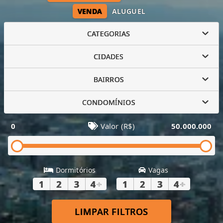
VENDA
ALUGUEL
CATEGORIAS
CIDADES
BAIRROS
CONDOMÍNIOS
0
Valor (R$)
50.000.000
Dormitórios
Vagas
1
2
3
4
+
1
2
3
4
+
LIMPAR FILTROS