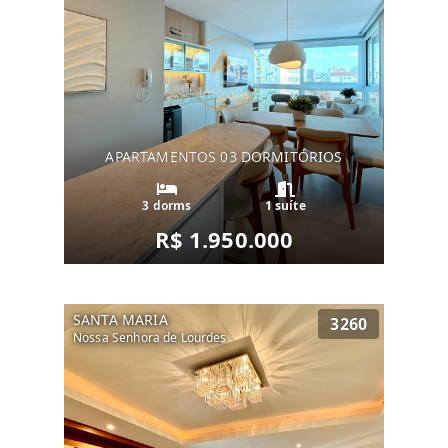
APARTAMENTOS 03 DORMITÓRIOS
3 dorms
1 suíte
R$ 1.950.000
SANTA MARIA
3260
Nossa Senhora de Lourdes