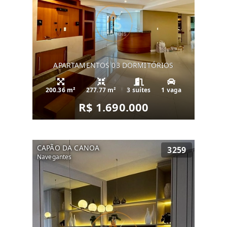
APARTAMENTOS 03 DORMITÓRIOS
200.36 m²
277.77 m²
3 suítes
1 vaga
R$ 1.690.000
CAPÃO DA CANOA
3259
Navegantes