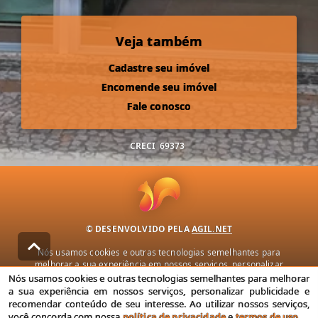
Veja também
Cadastre seu imóvel
Encomende seu imóvel
Fale conosco
CRECI
69373
© DESENVOLVIDO PELA
AGIL.NET
Nós usamos cookies e outras tecnologias semelhantes para
melhorar a sua experiência em nossos serviços, personalizar
publicidade e recomendar conteúdo de seu interesse. Ao utilizar
Nós usamos cookies e outras tecnologias semelhantes para melhorar
nossos serviços, você concorda com nossa política de privacidade e
a sua experiência em nossos serviços, personalizar publicidade e
termos de uso.
recomendar conteúdo de seu interesse. Ao utilizar nossos serviços,
você concorda com nossa
política de privacidade
e
termos de uso
.