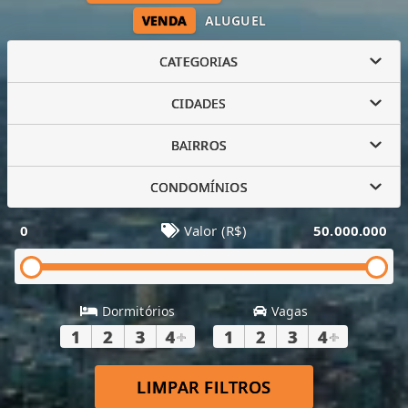
VENDA
ALUGUEL
CATEGORIAS
CIDADES
BAIRROS
CONDOMÍNIOS
0
Valor (R$)
50.000.000
Dormitórios
Vagas
1
2
3
4
+
1
2
3
4
+
LIMPAR FILTROS