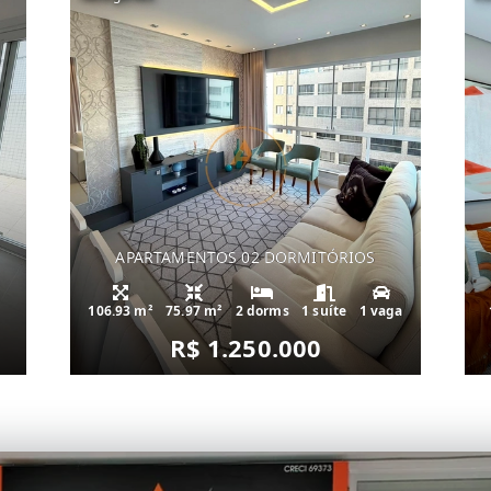
APARTAMENTOS 02 DORMITÓRIOS
106.93 m²
75.97 m²
2 dorms
1 suíte
1 vaga
R$ 1.250.000