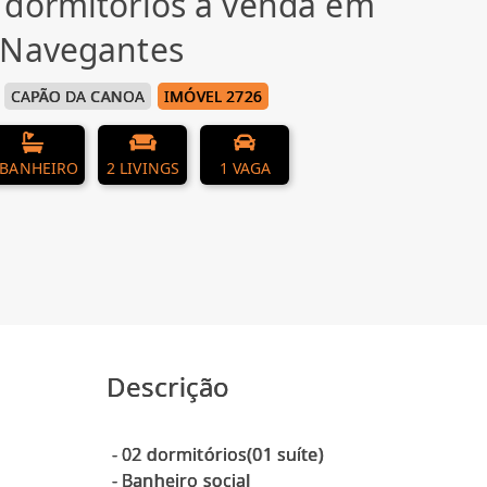
 dormitórios à venda em
 Navegantes
CAPÃO DA CANOA
IMÓVEL 2726
 BANHEIRO
2 LIVINGS
1 VAGA
Descrição
- 02 dormitórios(01 suíte)
- Banheiro social