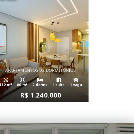
APARTAMENTOS 02 DORMITÓRIOS
112 m²
80 m²
2 dorms
1 suíte
1 vaga
R$ 1.240.000