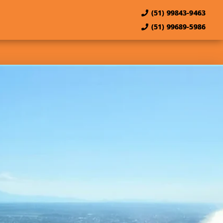
(51) 99843-9463
(51) 99689-5986