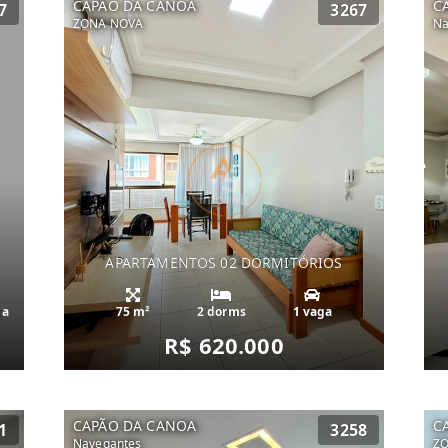
CAPÃO DA CANOA
C
7
3267
ZONA NOVA
Na
APARTAMENTOS 02 DORMITÓRIOS
ga
75 m²
2 dorms
1 vaga
R$ 620.000
CAPÃO DA CANOA
C
1
3258
Navegantes
Z