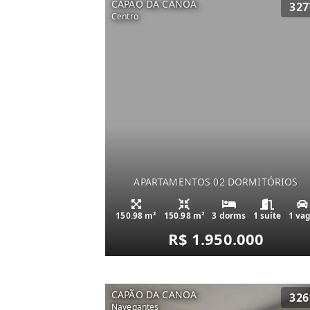
CAPÃO DA CANOA
327
Centro
APARTAMENTOS 02 DORMITÓRIOS
150.98 m²
150.98 m²
3 dorms
1 suíte
1 va
R$ 1.950.000
CAPÃO DA CANOA
326
Navegantes