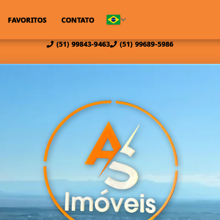
FAVORITOS
CONTATO
(51) 99843-9463
(51) 99689-5986