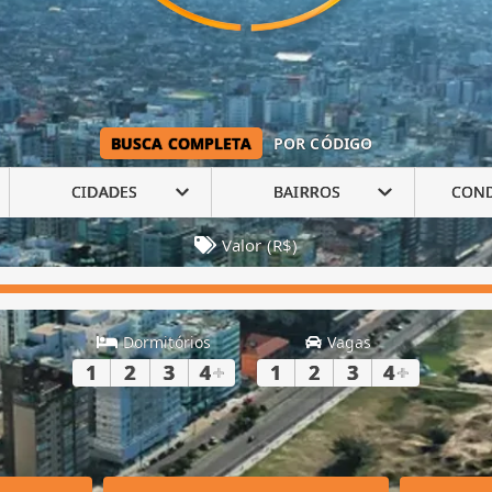
BUSCA COMPLETA
POR CÓDIGO
CIDADES
BAIRROS
CON
Valor (R$)
Dormitórios
Vagas
1
2
3
4
+
1
2
3
4
+