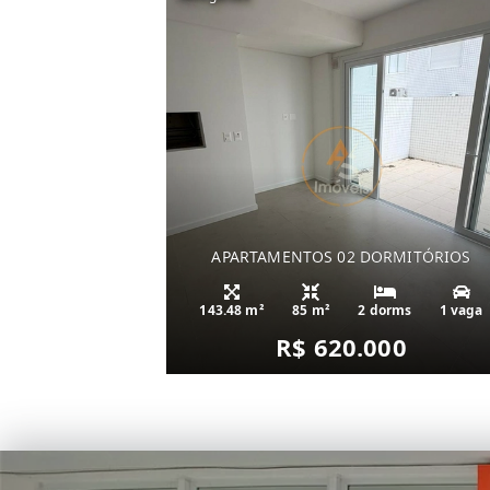
APARTAMENTOS 02 DORMITÓRIOS
143.48 m²
85 m²
2 dorms
1 vaga
R$ 620.000