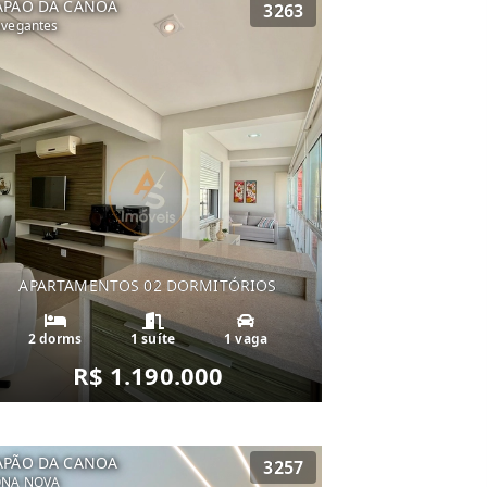
APÃO DA CANOA
3263
vegantes
APARTAMENTOS 02 DORMITÓRIOS
2 dorms
1 suíte
1 vaga
R$ 1.190.000
APÃO DA CANOA
3257
ONA NOVA