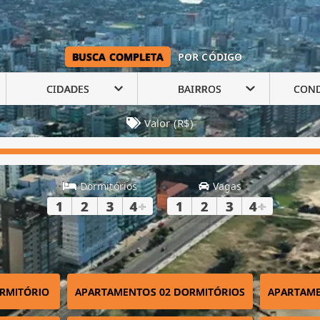
BUSCA COMPLETA
POR CÓDIGO
CIDADES
BAIRROS
CON
Valor (R$)
Dormitórios
Vagas
1
2
3
4
+
1
2
3
4
+
RMITÓRIO
APARTAMENTOS 02 DORMITÓRIOS
APARTAME