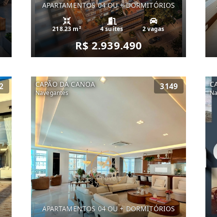
S
APARTAMENTOS 04 OU + DORMITÓRIOS
218.23 m²
4 suítes
2 vagas
R$ 2.939.490
CAPÃO DA CANOA
C
2
3149
Navegantes
Na
S
APARTAMENTOS 04 OU + DORMITÓRIOS