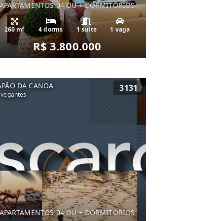
APARTAMENTOS 04 OU + DORMITÓRIOS
260 m²
4 dorms
1 suíte
1 vaga
R$ 3.800.000
APÃO DA CANOA
3131
vegantes
APARTAMENTOS 04 OU + DORMITÓRIOS