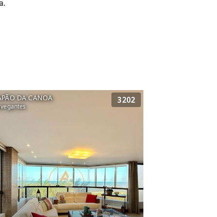
APÃO DA CANOA
3202
vegantes