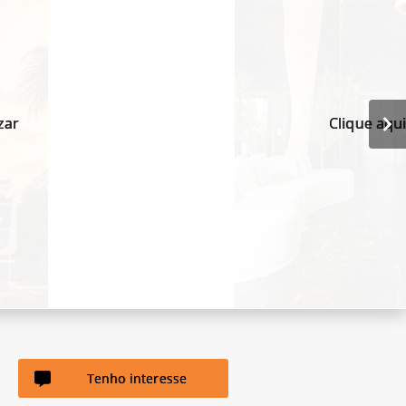
zar
Clique aqui
Tenho interesse