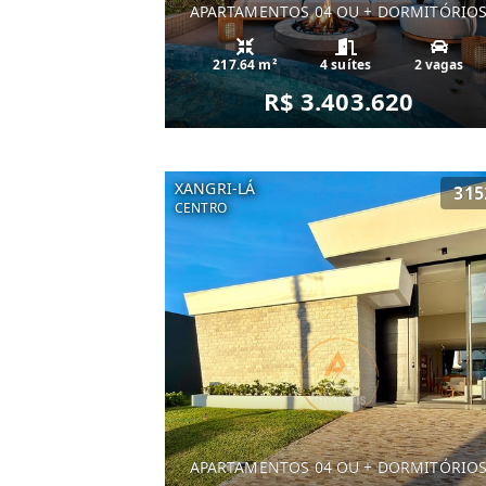
APARTAMENTOS 04 OU + DORMITÓRIO
217.64 m²
4 suítes
2 vagas
R$ 3.403.620
XANGRI-LÁ
315
CENTRO
APARTAMENTOS 04 OU + DORMITÓRIO