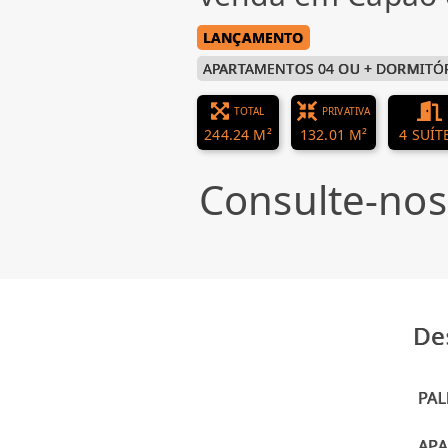
LANÇAMENTO
APARTAMENTOS 04 OU + DORMITÓ
TOTAL
PRIVATIVA
244.24 M²
132.01 M²
4 SUÍT
Consulte-nos
De
PAL
AP