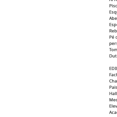
Pis
Esq
Abe
Esp
Reb
Pé 
per
Tom
Dut
EDI
Fac
Cha
Pai
Hal
Med
Ele
Aca