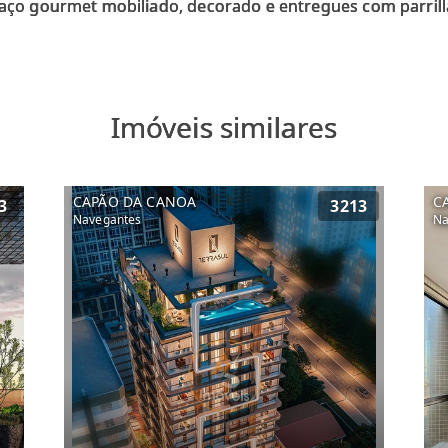
Imóveis similares
CAPÃO DA CANOA
C
3
3213
Navegantes
Na