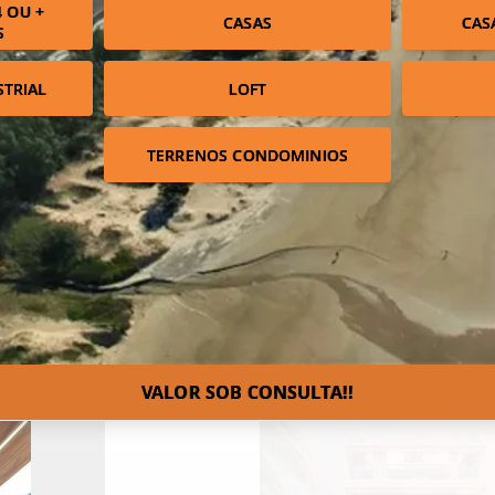
 OU +
CASAS
CAS
S
STRIAL
LOFT
TERRENOS CONDOMINIOS
VALOR SOB CONSULTA!!