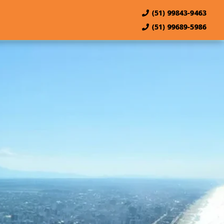
(51) 99843-9463
(51) 99689-5986