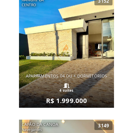
3152
CENTRO
APARTAMENTOS 04 OU + DORMITÓRIOS
4 suítes
R$ 1.999.000
CAPÃO DA CANOA
3149
Navegantes