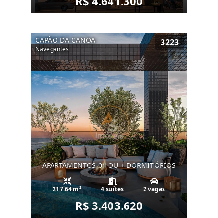
R$ 4.641.300
CAPÃO DA CANOA
3223
Navegantes
APARTAMENTOS 04 OU + DORMITÓRIOS
217.64 m²
4 suítes
2 vagas
R$ 3.403.620