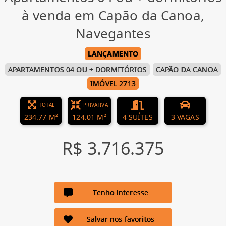
à venda em Capão da Canoa,
Navegantes
LANÇAMENTO
APARTAMENTOS 04 OU + DORMITÓRIOS
CAPÃO DA CANOA
IMÓVEL 2713
TOTAL
PRIVATIVA
234.77 M²
124.01 M²
4 SUÍTES
3 VAGAS
R$ 3.716.375
Tenho interesse
Salvar nos favoritos