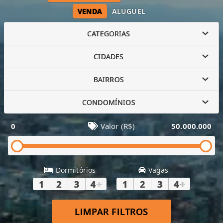
VENDA
ALUGUEL
CATEGORIAS
CIDADES
BAIRROS
CONDOMÍNIOS
0
Valor (R$)
50.000.000
Dormitórios
Vagas
1
2
3
4
+
1
2
3
4
+
LIMPAR FILTROS