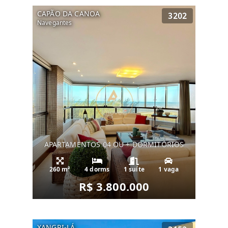
CAPÃO DA CANOA
3202
Navegantes
APARTAMENTOS 04 OU + DORMITÓRIOS
260 m²
4 dorms
1 suíte
1 vaga
R$ 3.800.000
XANGRI-LÁ