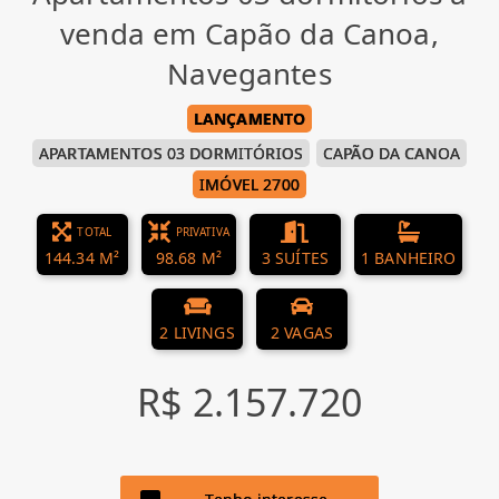
venda em Capão da Canoa,
Navegantes
LANÇAMENTO
APARTAMENTOS 03 DORMITÓRIOS
CAPÃO DA CANOA
IMÓVEL 2700
TOTAL
PRIVATIVA
144.34 M²
98.68 M²
3 SUÍTES
1 BANHEIRO
2 LIVINGS
2 VAGAS
R$ 2.157.720