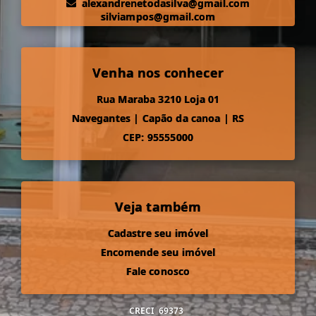
alexandrenetodasilva@gmail.com
silviampos@gmail.com
Venha nos conhecer
Rua Maraba 3210 Loja 01
Navegantes
|
Capão da canoa
|
RS
CEP: 95555000
Veja também
Cadastre seu imóvel
Encomende seu imóvel
Fale conosco
CRECI
69373