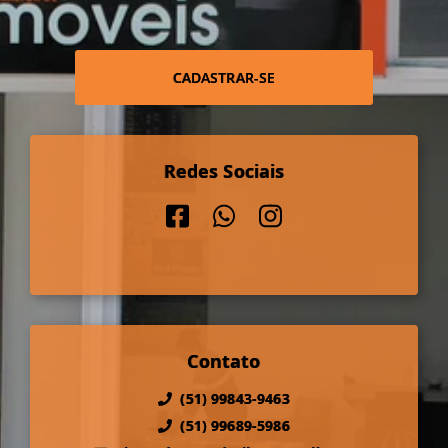
CADASTRAR-SE
Redes Sociais
Contato
(51) 99843-9463
(51) 99689-5986