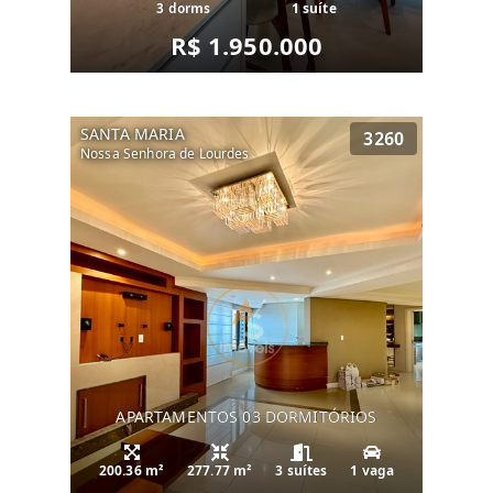
3 dorms
1 suíte
R$ 1.950.000
SANTA MARIA
3260
Nossa Senhora de Lourdes
APARTAMENTOS 03 DORMITÓRIOS
200.36 m²
277.77 m²
3 suítes
1 vaga