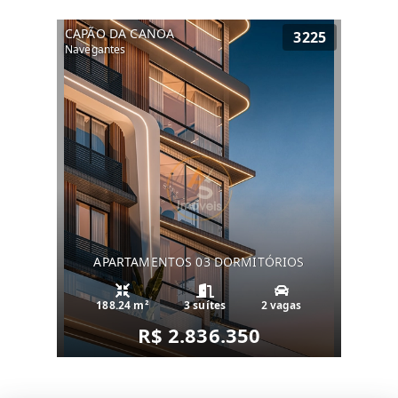
CAPÃO DA CANOA
3225
Navegantes
APARTAMENTOS 03 DORMITÓRIOS
188.24 m²
3 suítes
2 vagas
R$ 2.836.350