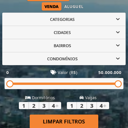
VENDA
ALUGUEL
CATEGORIAS
CIDADES
BAIRROS
CONDOMÍNIOS
0
Valor (R$)
50.000.000
Dormitórios
Vagas
1
2
3
4
+
1
2
3
4
+
LIMPAR FILTROS