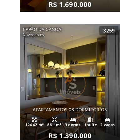
R$ 1.690.000
CAPÃO DA CANOA
3259
Navegantes
APARTAMENTOS 03 DORMITÓRIOS
124.42 m²
86.1 m²
3 dorms
1 suíte
2 vagas
R$ 1.390.000