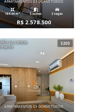
APARTAMENTOS 03 DORMITÓRIOS
189.44 m²
3 suítes
2 vagas
R$ 2.578.500
APÃO DA CANOA
3203
vegantes
APARTAMENTOS 03 DORMITÓRIOS