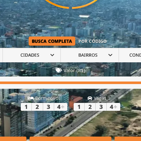
BUSCA COMPLETA
POR CÓDIGO
CIDADES
BAIRROS
CON
Valor (R$)
Dormitórios
Vagas
1
2
3
4
+
1
2
3
4
+