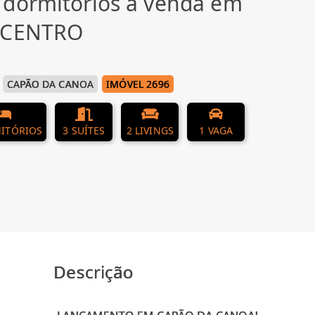
 dormitórios à venda em
, CENTRO
CAPÃO DA CANOA
IMÓVEL 2696
ITÓRIOS
3 SUÍTES
2 LIVINGS
1 VAGA
Descrição