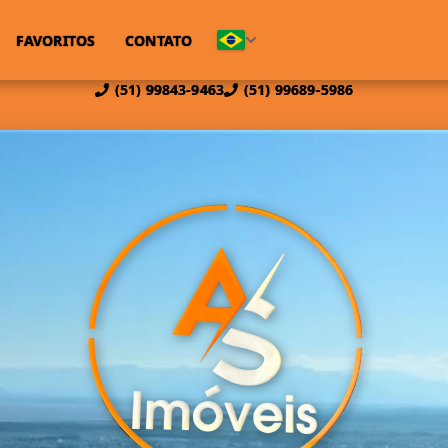
FAVORITOS
CONTATO
(51) 99843-9463
(51) 99689-5986