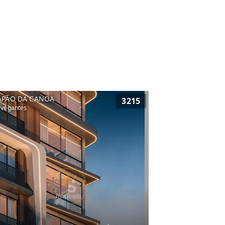
APÃO DA CANOA
3215
vegantes