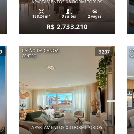
APARTAMENTOS 03 DORMITÓRIOS
188.24 m²
3 suítes
2 vagas
R$ 2.733.210
CAPÃO DA CANOA
C
9
3207
CENTRO
Na
APARTAMENTOS 03 DORMITÓRIOS