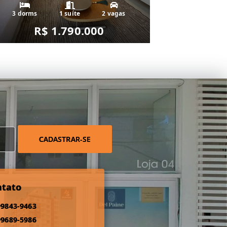
3 dorms
1 suíte
2 vagas
R$ 1.790.000
CADASTRAR-SE
ntato
99843-9463
99689-5986