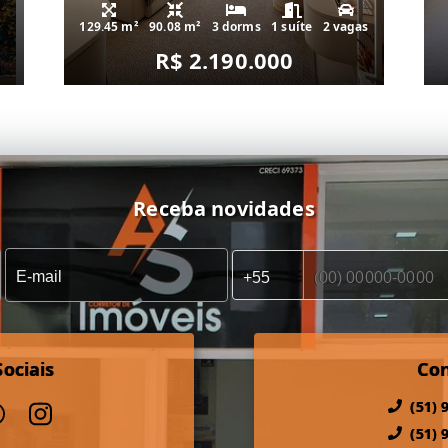
129.45 m²
90.08 m²
3 dorms
1 suíte
2 vagas
R$ 2.190.000
Receba novidades
ociais
Co
(51) 
(51) 