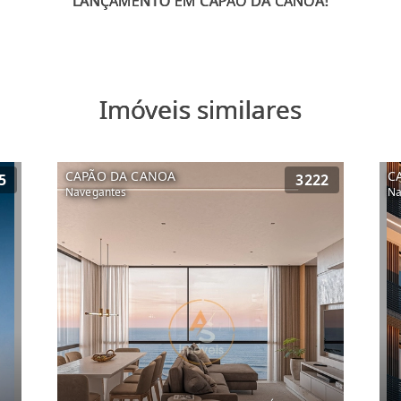
Imóveis similares
CAPÃO DA CANOA
C
5
3222
Navegantes
Na