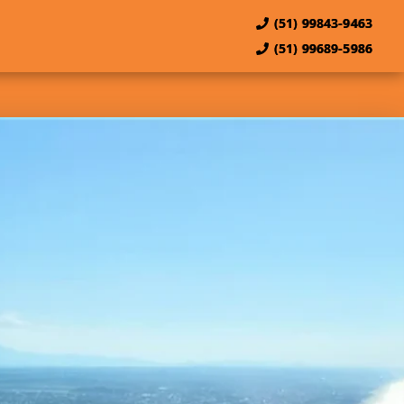
(51) 99843-9463
(51) 99689-5986