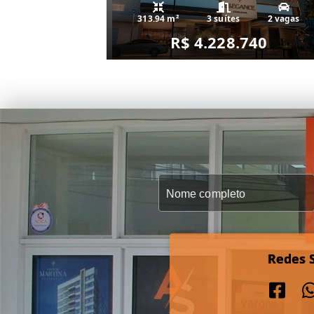
313.94 m²
3 suítes
2 vagas
R$ 4.228.740
Redes S