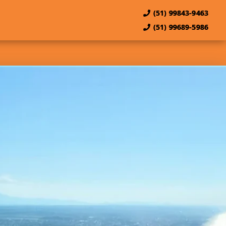
(51) 99843-9463
(51) 99689-5986