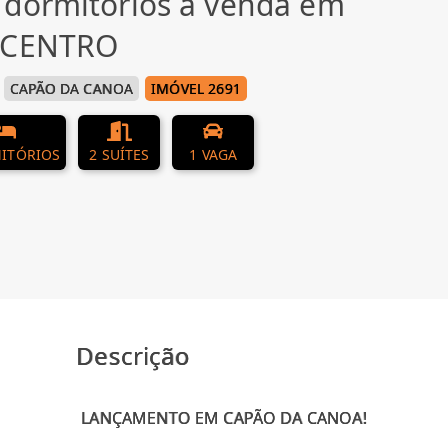
 dormitórios à venda em
, CENTRO
CAPÃO DA CANOA
IMÓVEL 2691
ITÓRIOS
2 SUÍTES
1 VAGA
Descrição