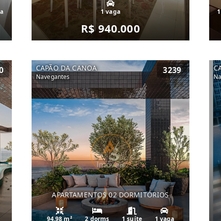
ga
1 vaga
1
R$ 940.000
CAPÃO DA CANOA
C
0
3239
Navegantes
Na
APARTAMENTOS 02 DORMITÓRIOS
94.98 m²
2 dorms
1 suíte
1 vaga