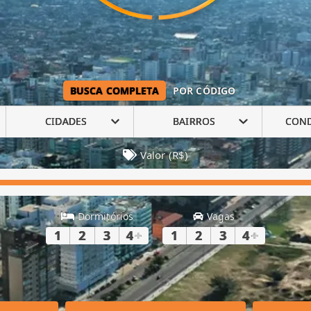
BUSCA COMPLETA
POR CÓDIGO
CIDADES
BAIRROS
CON
Valor (R$)
Dormitórios
Vagas
1
2
3
4
+
1
2
3
4
+