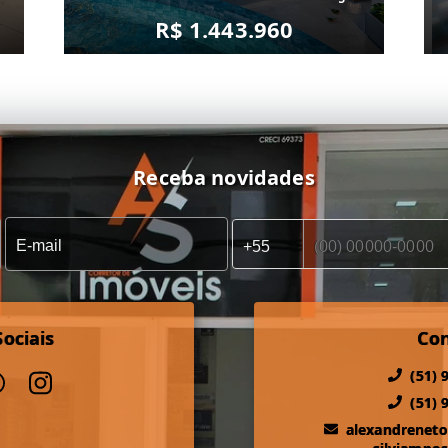
R$ 1.443.960
Receba novidades
ociais
Co
(51) 
(51) 
alexandrenet