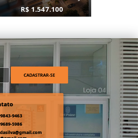
R$ 1.547.100
CADASTRAR-SE
ntato
99843-9463
99689-5986
odasilva@gmail.com