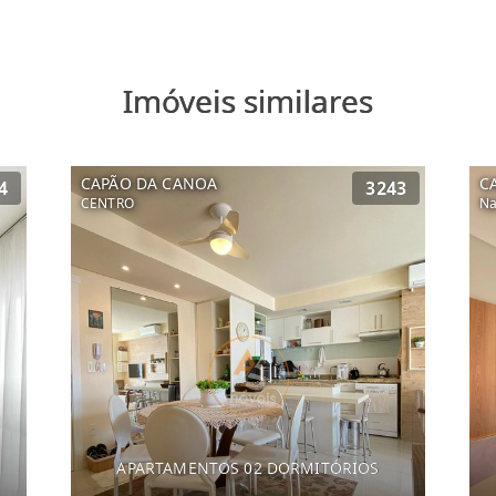
Imóveis similares
CAPÃO DA CANOA
C
4
3243
CENTRO
Na
APARTAMENTOS 02 DORMITÓRIOS