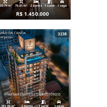
05.74 m²
70.81 m²
2 dorms
1 suíte
1 vaga
R$ 1.450.000
APÃO DA CANOA
3238
vegantes
APARTAMENTOS 02 DORMITÓRIOS
101.96 m²
2 dorms
1 suíte
1 vaga