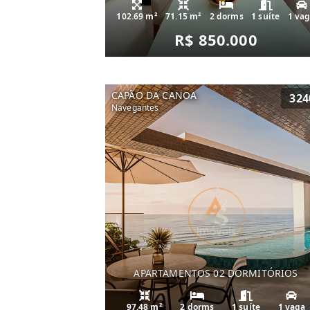
102.69 m²
71.15 m²
2 dorms
1 suíte
1 va
R$ 850.000
CAPÃO DA CANOA
324
Navegantes
APARTAMENTOS 02 DORMITÓRIOS
97.48 m²
2 dorms
1 suíte
1 vaga