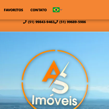
FAVORITOS
CONTATO
(51) 99843-9463
(51) 99689-5986