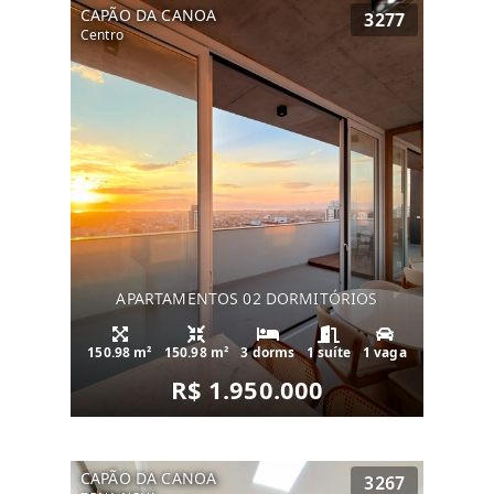
CAPÃO DA CANOA
3277
Centro
APARTAMENTOS 02 DORMITÓRIOS
150.98 m²
150.98 m²
3 dorms
1 suíte
1 vaga
R$ 1.950.000
CAPÃO DA CANOA
3267