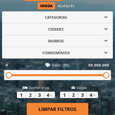
VENDA
ALUGUEL
CATEGORIAS
CIDADES
BAIRROS
CONDOMÍNIOS
0
Valor (R$)
50.000.000
Dormitórios
Vagas
1
2
3
4
+
1
2
3
4
+
LIMPAR FILTROS