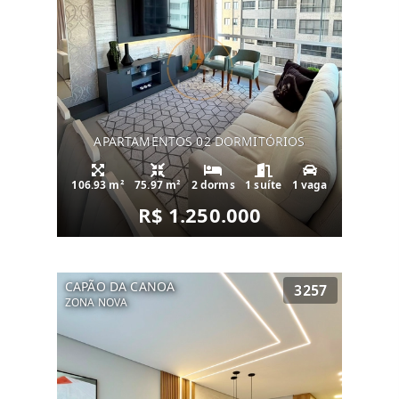
APARTAMENTOS 02 DORMITÓRIOS
106.93 m²
75.97 m²
2 dorms
1 suíte
1 vaga
R$ 1.250.000
CAPÃO DA CANOA
3257
ZONA NOVA