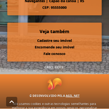
Navegantes
|
Capão da canoa
|
RS
CEP: 95555000
Veja também
Cadastre seu imóvel
Encomende seu imóvel
Fale conosco
CRECI
69373
© DESENVOLVIDO PELA
AGIL.NET
Nós usamos cookies e outras tecnologias semelhantes para
melhorar a sua experiência em nossos serviços, personalizar