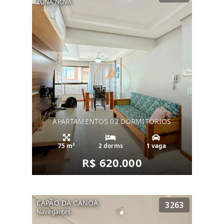
ZONA NOVA
APARTAMENTOS 02 DORMITÓRIOS
75 m²
2 dorms
1 vaga
R$ 620.000
CAPÃO DA CANOA
3263
Navegantes