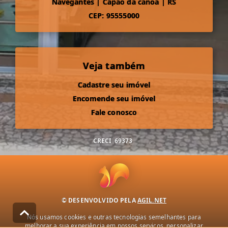
Navegantes
|
Capão da canoa
|
RS
CEP: 95555000
Veja também
Cadastre seu imóvel
Encomende seu imóvel
Fale conosco
CRECI
69373
© DESENVOLVIDO PELA
AGIL.NET
Nós usamos cookies e outras tecnologias semelhantes para
melhorar a sua experiência em nossos serviços, personalizar