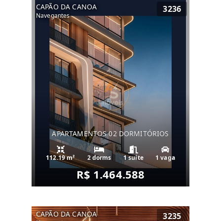
CAPÃO DA CANOA
3236
Navegantes
APARTAMENTOS 02 DORMITÓRIOS
112.19 m²
2 dorms
1 suíte
1 vaga
R$ 1.464.588
CAPÃO DA CANOA
3235