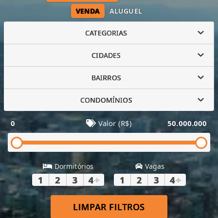
VENDA
ALUGUEL
CATEGORIAS
CIDADES
BAIRROS
CONDOMÍNIOS
0
Valor (R$)
50.000.000
Dormitórios
Vagas
1
2
3
4
+
1
2
3
4
+
LIMPAR FILTROS