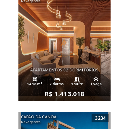
Navegantes
APARTAMENTOS 02 DORMITÓRIOS
94.98 m²
2 dorms
1 suíte
1 vaga
R$ 1.413.018
CAPÃO DA CANOA
3234
Navegantes