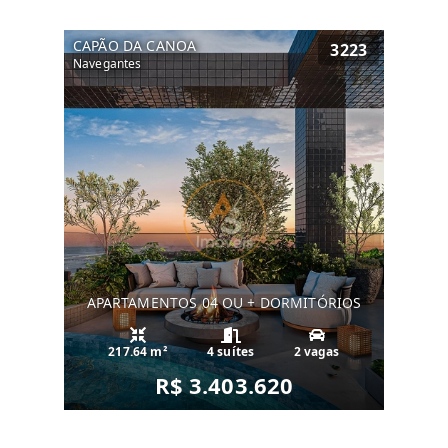
CAPÃO DA CANOA
3223
Navegantes
APARTAMENTOS 04 OU + DORMITÓRIOS
217.64 m²
4 suítes
2 vagas
R$ 3.403.620