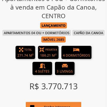
à venda em Capão da Canoa,
CENTRO
LANÇAMENTO
APARTAMENTOS 04 OU + DORMITÓRIOS
CAPÃO DA CANOA
IMÓVEL 2685
TOTAL
PRIVATIVA
271.74 M²
186.21 M²
4 DORMITÓRIOS
4 SUÍTES
3 LIVINGS
R$ 3.770.713