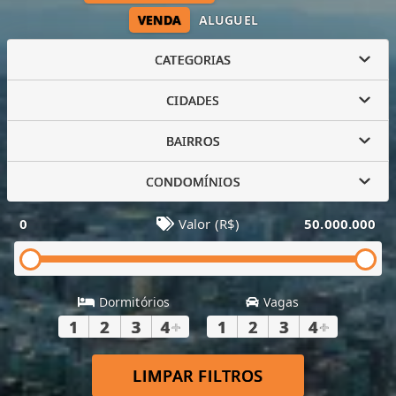
VENDA
ALUGUEL
CATEGORIAS
CIDADES
BAIRROS
CONDOMÍNIOS
0
Valor (R$)
50.000.000
Dormitórios
Vagas
1
2
3
4
+
1
2
3
4
+
LIMPAR FILTROS