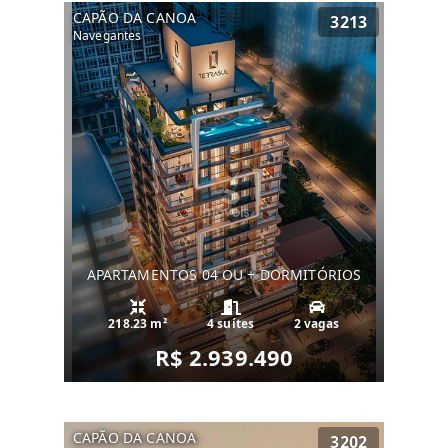
CAPÃO DA CANOA
3213
Navegantes
APARTAMENTOS 04 OU + DORMITÓRIOS
218.23 m²
4 suítes
2 vagas
R$ 2.939.490
CAPÃO DA CANOA
3202