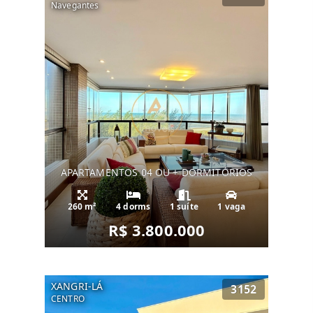
Navegantes
APARTAMENTOS 04 OU + DORMITÓRIOS
260 m²
4 dorms
1 suíte
1 vaga
R$ 3.800.000
XANGRI-LÁ
3152
CENTRO