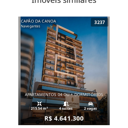
CAPÃO DA CANOA
3237
Navegantes
APARTAMENTOS 04 OU + DORMITÓRIOS
215.54 m²
4 suítes
2 vagas
R$ 4.641.300