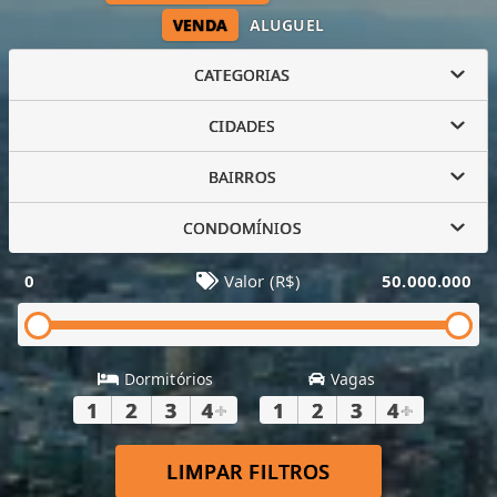
VENDA
ALUGUEL
CATEGORIAS
CIDADES
BAIRROS
CONDOMÍNIOS
0
Valor (R$)
50.000.000
Dormitórios
Vagas
1
2
3
4
+
1
2
3
4
+
LIMPAR FILTROS