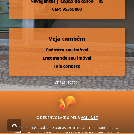
Navegantes
|
Capão da canoa
|
RS
CEP: 95555000
Veja também
Cadastre seu imóvel
Encomende seu imóvel
Fale conosco
CRECI
69373
© DESENVOLVIDO PELA
AGIL.NET
Nós usamos cookies e outras tecnologias semelhantes para
melhorar a sua experiência em nossos serviços, personalizar