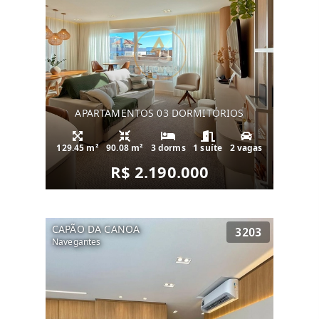
APARTAMENTOS 03 DORMITÓRIOS
129.45 m²
90.08 m²
3 dorms
1 suíte
2 vagas
R$ 2.190.000
CAPÃO DA CANOA
3203
Navegantes