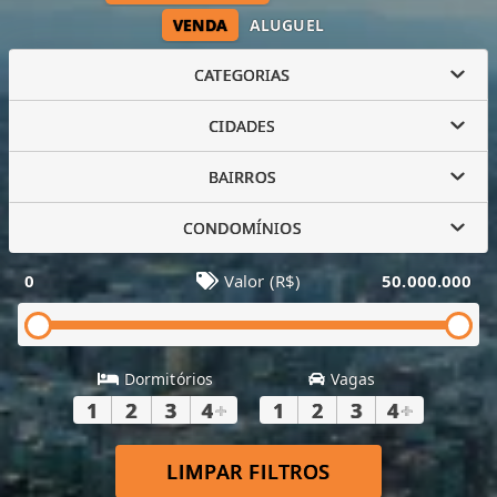
VENDA
ALUGUEL
CATEGORIAS
CIDADES
BAIRROS
CONDOMÍNIOS
0
Valor (R$)
50.000.000
Dormitórios
Vagas
1
2
3
4
+
1
2
3
4
+
LIMPAR FILTROS