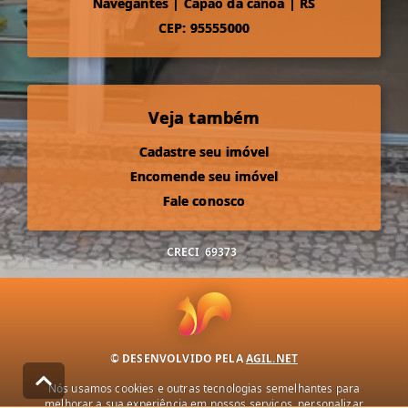
Navegantes
|
Capão da canoa
|
RS
CEP: 95555000
Veja também
Cadastre seu imóvel
Encomende seu imóvel
Fale conosco
CRECI
69373
© DESENVOLVIDO PELA
AGIL.NET
Nós usamos cookies e outras tecnologias semelhantes para
melhorar a sua experiência em nossos serviços, personalizar