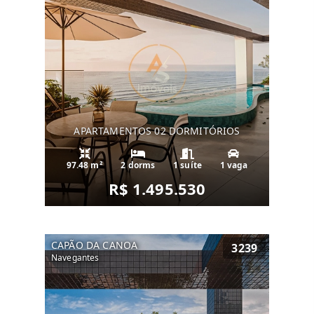
APARTAMENTOS 02 DORMITÓRIOS
97.48 m²
2 dorms
1 suíte
1 vaga
R$ 1.495.530
CAPÃO DA CANOA
3239
Navegantes