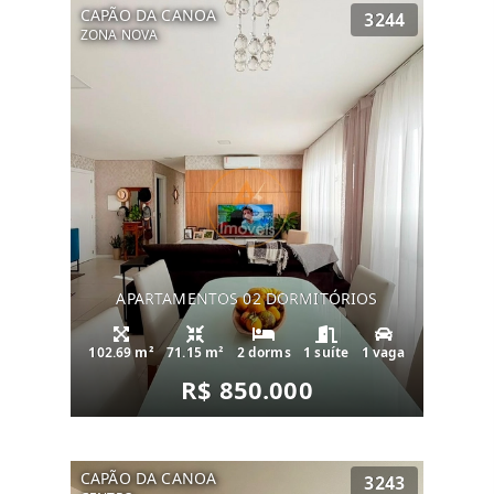
CAPÃO DA CANOA
3244
ZONA NOVA
APARTAMENTOS 02 DORMITÓRIOS
102.69 m²
71.15 m²
2 dorms
1 suíte
1 vaga
R$ 850.000
CAPÃO DA CANOA
3243