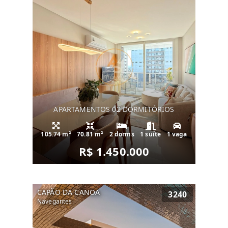
APARTAMENTOS 02 DORMITÓRIOS
105.74 m²
70.81 m²
2 dorms
1 suíte
1 vaga
R$ 1.450.000
CAPÃO DA CANOA
3240
Navegantes