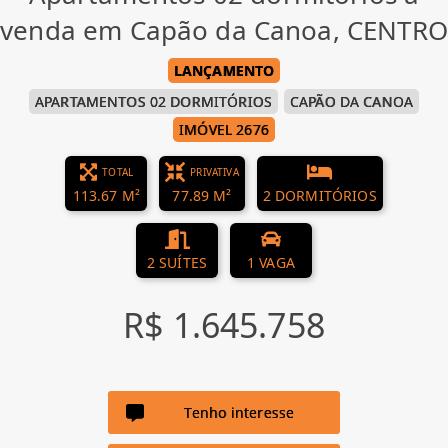
venda em Capão da Canoa, CENTRO
LANÇAMENTO
APARTAMENTOS 02 DORMITÓRIOS
CAPÃO DA CANOA
IMÓVEL 2676
TOTAL
PRIVATIVA
113.67 M²
77.89 M²
2 DORMITÓRIOS
2 SUÍTES
1 VAGA
R$ 1.645.758
Tenho interesse