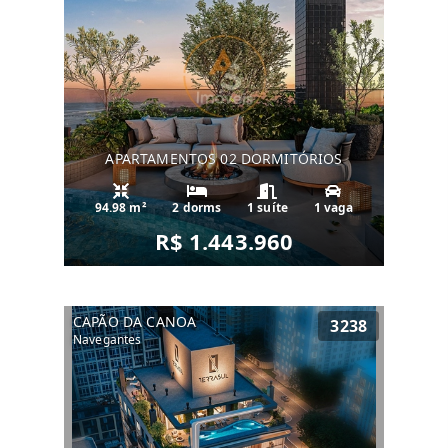
APARTAMENTOS 02 DORMITÓRIOS
94.98 m²
2 dorms
1 suíte
1 vaga
R$ 1.443.960
CAPÃO DA CANOA
3238
Navegantes