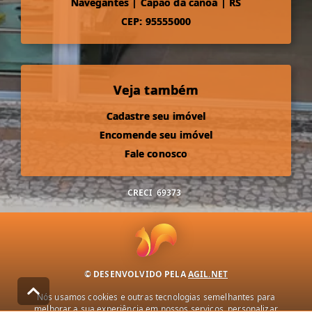
Navegantes
|
Capão da canoa
|
RS
CEP: 95555000
Veja também
Cadastre seu imóvel
Encomende seu imóvel
Fale conosco
CRECI
69373
© DESENVOLVIDO PELA
AGIL.NET
Nós usamos cookies e outras tecnologias semelhantes para
melhorar a sua experiência em nossos serviços, personalizar