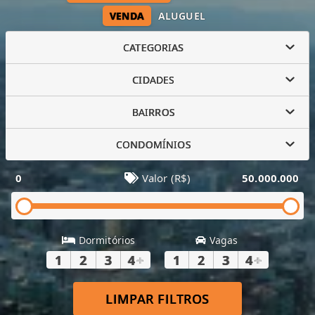
VENDA
ALUGUEL
CATEGORIAS
CIDADES
BAIRROS
CONDOMÍNIOS
0
Valor (R$)
50.000.000
Dormitórios
Vagas
1
2
3
4
+
1
2
3
4
+
LIMPAR FILTROS